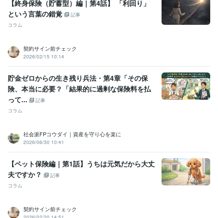
【終身保険（貯蓄型）編｜第4話】 「利回り」
という言葉の錯覚
記事
コラム
契約サイン前チェック
2026/02/15 10:14
貯金ゼロからの生き残り兵法・第4章「その保
険、本当に必要？「結果的に過剰な保険料を払
って...
記事
コラム
社会派FPコウダイ｜資産を守り心を楽に
2026/06/30 10:41
【ペット保険編｜第1話】うちは元気だから大丈
夫ですか？
記事
コラム
契約サイン前チェック
2026/02/20 14:51