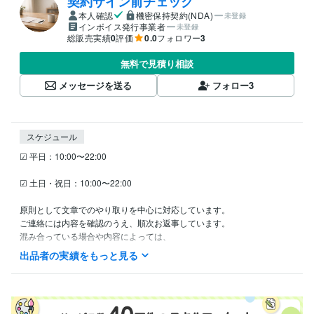
契約サイン前チェック
本人確認
機密保持契約(NDA)
未登録
インボイス発行事業者
未登録
総販売実績
0
評価
0.0
フォロワー
3
無料で見積り相談
メッセージを送る
フォロー
3
スケジュール
☑ 平日：10:00〜22:00

☑ 土日・祝日：10:00〜22:00

原則として文章でのやり取りを中心に対応しています。

ご連絡には内容を確認のうえ、順次お返事しています。

混み合っている場合や内容によっては、

お時間をいただくことがありますのでご了承ください。
出品者の実績をもっと見る
経験職種
クリエイター / 翻訳家・通訳
経験年数 : 10年
ライフスタイル・その他 / その他
経験年数 : 30年