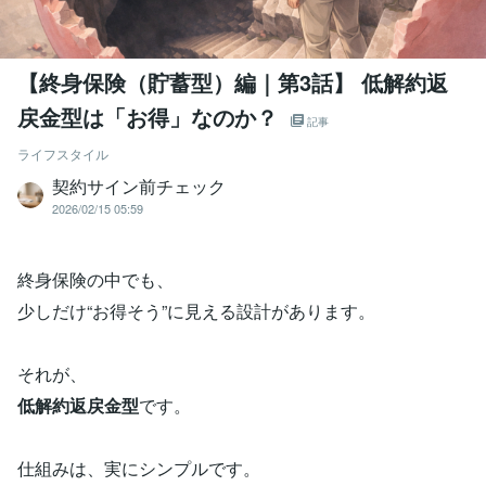
【終身保険（貯蓄型）編｜第3話】 低解約返
戻金型は「お得」なのか？
記事
ライフスタイル
契約サイン前チェック
2026/02/15 05:59
終身保険の中でも、
少しだけ“お得そう”に見える設計があります。
それが、
低解約返戻金型
です。
仕組みは、実にシンプルです。