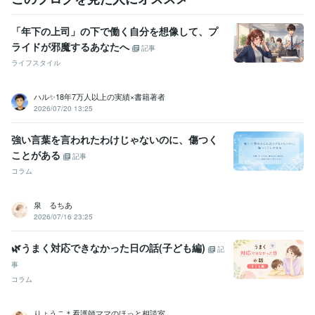
「年下の上司」の下で働く自分を想像して、プ
ライドが邪魔するあなたへ
記事
ライフスタイル
ハル✨18年7万人以上の実績×書籍著者
2026/07/20 13:25
強い言葉を言われたわけじゃないのに、傷つく
ことがある
記事
コラム
泉 るちあ
2026/07/16 23:25
🌿うまく対応できなかった日の話(子ども編)
記
事
コラム
りょうこ＊看護師ママのほっと相談室