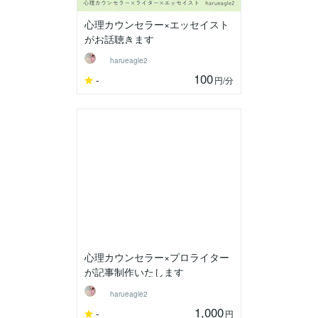
心理カウンセラー×エッセイスト
がお話聴きます
harueagle2
100
-
円
/分
心理カウンセラー×プロライター
が記事制作いたします
harueagle2
1,000
-
円