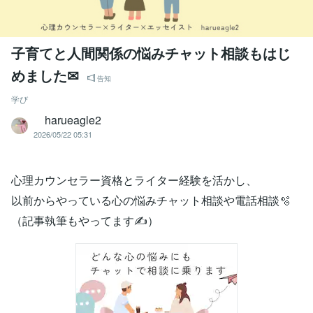
子育てと人間関係の悩みチャット相談もはじ
めました✉
告知
学び
harueagle2
2026/05/22 05:31
心理カウンセラー資格とライター経験を活かし、
以前からやっている心の悩みチャット相談や電話相談🫧
（記事執筆もやってます✍️）