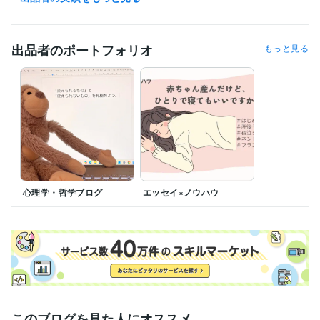
資格・検定
ワープロ検定2級
取得年 : 1996年
出品者のポートフォリオ
もっと見る
日商簿記検定1級
取得年 : 1997年
普通自動車第一種運転免許
取得年 : 2001年
上級心理カウンセラー
取得年 : 2016年
ビジネス・クリエイティブツール
Word:30年
Excel:30年
Google ドキュメント:3年
Google スプレッドシート:0年
Canva:0年
得意分野
ライティング・翻訳
コピーライティング、エッセイスト
心理学・哲学ブログ
エッセイ×ノウハウ
このブログを見た人にオススメ