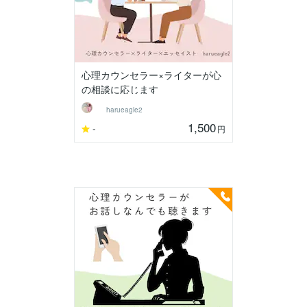
心理カウンセラー×ライターが心
の相談に応じます
harueagle2
1,500
-
円