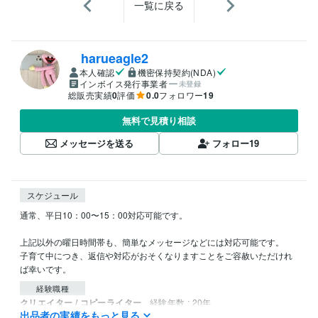
一覧に戻る
harueagle2
本人確認
機密保持契約(NDA)
インボイス発行事業者
未登録
総販売実績
0
評価
0.0
フォロワー
19
無料で見積り相談
メッセージを送る
フォロー
19
スケジュール
通常、平日10：00〜15：00対応可能です。

上記以外の曜日時間帯も、簡単なメッセージなどには対応可能です。

子育て中につき、返信や対応がおそくなりますことをご容赦いただけれ
ば幸いです。
経験職種
クリエイター / コピーライター
経験年数 : 20年
出品者の実績をもっと見る
クリエイター / ライター・編集
経験年数 : 20年