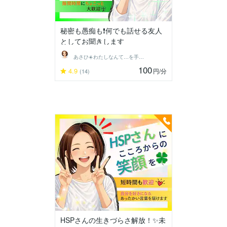
秘密も愚痴も❗️何でも話せる友人
としてお聞きします
あさひ☀️わたしなんて…を手放す生き方へ
100
4.9
円
/分
(14)
HSPさんの生きづらさ解放！✨未