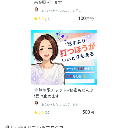
来を照らします
あさひ☀️わたしなんて…を手放す生き方へ
100
5.0
円
/分
(14)
1h無制限チャット⭐️秘密もぜんぶ
❗️受け止めます
あさひ☀️わたしなんて…を手放す生き方へ
500
5.0
円
(32)
🌈よく読まれているブログ📗