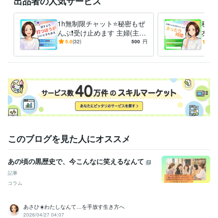
出品者の人気サービス
その点ご了承いただければ幸いです。

1h無制限チャット⭐️秘密もぜ
秘密
☀️待機外にも、どうぞお気軽にDMしてくださいね！

んぶ❗️受け止めます 主婦(主
友人
夫)さん♡雑談/秘密/愚痴/複雑
婦も
5.0
(32)
500
円
4.9
☀️評価・感想について

恋愛/夫婦/人間関係
人間
　評価感想は任意ですのでご無理なさらないでくださいね。

　お時間に余裕ある時に、ご感想いただけると励みになります＾＾
経験職種
事務・ビジネスサポート / 事務（一般事務）
経験年数 : 10年
ライフスタイル・その他 / カウンセラー・コーチ
経験年数 : 1年
受賞歴
ココナラ初出店
ココナラ☆シルバーランク達成！✨ありがとうござい
ます！
購入数３０件超！いつも本当にありがとうございます＾＾✨
このブログを見た人にオススメ
ボイスサンプルを作成しました！⭐︎
ブログ執筆50件達成⭐︎読んでくだ
さりありがとうございます！
ヘッダーやアイコンを総リニューアル
あの頃の黒歴史で、今こんなに笑えるなんて
しました！
チャットメニューリニューアル⭐︎
雑談メニューリニュー
記事
アル♡
チャットメニューが初購入されました！
購入50件達成！皆様
コラム
のおかげです。ありがとうございます✨
ゴールドランク達成！皆さ
ま、本当にありがとうございます⭐️
あさひ☀️わたしなんて…を手放す生き方へ
資格・検定
2026/04/27 04:07