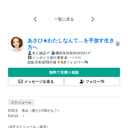
一覧に戻る
あさひ☀️わたしなんて…を手放す生き
方へ
本人確認
機密保持契約(NDA)
インボイス発行事業者
未登録
総販売実績
72
評価
5.0
フォロワー
76
無料で見積り相談
メッセージを送る
フォロー
76
スケジュール
5/30土　休み（夜だけOKかも？）

5/31日　〃

⭐️6月スケジュール（前半）
