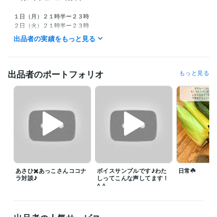
１日（月）２１時半ー２３時

２日（火）２１時半ー２３時

３日（水）２１時半ー２３時

出品者の実績をもっと見る
４日（木）２１時半ー２３時

５日（金）１１時ー１６時

６日（土）休み

７日（日）休み

出品者のポートフォリオ
もっと見る
８日（月）２１時半ー２３時

９日（火）１０時半ー１６時半

１０日（水）休み

１１日（木）休み

１２日（金）１１時半ー１６時半

１３日（土）休み

１４日（日）２２時ー２４時

１５日（月）２２時ー２４時

※予定は急遽変更になることがありますので、

あさひ✖️あっこさんココナ
ボイスサンプルです♪わた
日常☘️
ご了承いただきたくお願いいたします☘️

ラ対談♪
しってこんな声してます！
^ ^
お返事はなるべく早く返すようにしておりますが、

タイミングによってはお待ちいただくこともございます！

ですが、きちんと心を込めてお返事をいたします✨✨
