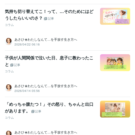
普通自動車第二種運転免許
取得年 : 2011年
実用英語技能検定準1級
取得年 : 2014年
気持ち切り替えてこ！って、…そのためにはど
メンタル心理カウンセラー
取得年 : 2025年
うしたらいいのさ？
記事
ビジネス・クリエイティブツール
コラム
Excel:10年
Google スライド:5年
Google ドキュメント:5年
PowerPoint:3年
Word:10年
あさひ☀️わたしなんて…を手放す生き方へ
2026/04/22 06:16
得意分野
悩み相談・カウンセリング
会社員として新人教育に携わりました
新
子供が人間関係で泣いた日、息子に教わったこ
人教育に携わりました！（続き）
チャット相談のスキルを磨きまし
と
記事
た！
チャット相談のスキル（続き）
数秘術（占い）
数秘術（占
コラム
い）の続き
語学力
あさひ☀️わたしなんて…を手放す生き方へ
英語
日常会話レベル
2026/04/14 05:56
「めっちゃ腹たつ！」その怒り、ちゃんと出口
があります。
記事
コラム
あさひ☀️わたしなんて…を手放す生き方へ