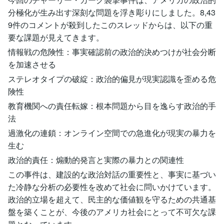
分極化が生み出す深刻な問題を浮き彫りにしました。8,43
9件のコメントが殺到したこのスレッドからは、以下の重
要な課題が見えてきます。
情報戦の危険性：事実確認前の政治的決めつけが社会分断
を加速させる
ステレオタイプの破綻：政治的偏見が現実認識を歪める危
険性
教育機関への責任転嫁：根本問題から目を逸らす政治的手
法
過激化の連鎖：オンライン空間での急進化が現実の暴力を
生む
政治的責任：煽動的発言と実際の暴力との関連性
この事件は、建設的な政治対話の重要性と、事実に基づい
た冷静な分析の必要性を改めて社会に問いかけています。
政治的立場を超えて、民主的な価値観を守るための共通基
盤を築くことが、今後のアメリカ社会にとって不可欠な課