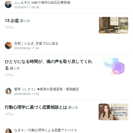
ふぃえすた noteで海外の反応記事投稿
2025/09/11 09:39
13.お盆
記事
コラム
言和ことなぎ_言葉で心に凪を
2026/08/09 17:34
ひとりになる時間が、魂の声を取り戻してくれ
る
記事
コラム
紫草（しそう）❀真実の霊感霊視・透視鑑定
2026/08/09 17:23
行動心理学に基づく恋愛相談とは
記事
コラム
なぎさ／ 行動心理学による恋愛アドバイス