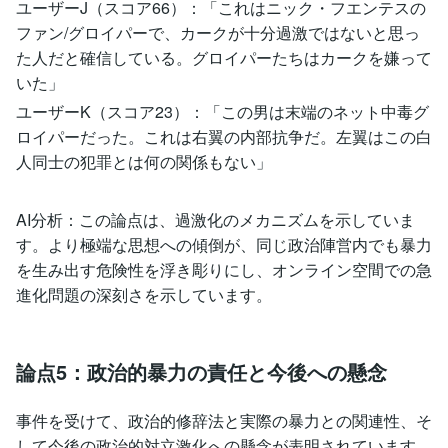
ユーザーJ（スコア66）：「これはニック・フエンテスの
ファン/グロイパーで、カークが十分過激ではないと思っ
た人だと確信している。グロイパーたちはカークを嫌って
いた」
ユーザーK（スコア23）：「この男は末端のネット中毒グ
ロイパーだった。これは右翼の内部抗争だ。左翼はこの白
人同士の犯罪とは何の関係もない」
AI分析：この論点は、過激化のメカニズムを示していま
す。より極端な思想への傾倒が、同じ政治陣営内でも暴力
を生み出す危険性を浮き彫りにし、オンライン空間での急
進化問題の深刻さを示しています。
論点5：政治的暴力の責任と今後への懸念
事件を受けて、政治的修辞法と実際の暴力との関連性、そ
して今後の政治的対立激化への懸念が表明されています。