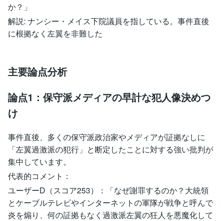
か？」
解説: ナンシー・メイス下院議員を指している。事件直後
に根拠なく左翼を非難した
主要論点分析
論点1：保守派メディアの早計な犯人像決めつ
け
事件直後、多くの保守派政治家やメディアが証拠なしに
「左翼過激派の犯行」と断定したことに対する強い批判が
集中しています。
代表的コメント：
ユーザーD（スコア253）：「なぜ謝罪するのか？大統領
とケーブルテレビやインターネットの軍隊が戦争と呼んで
炎を煽り、何の証拠もなく過激派左翼の狂人を悪魔化して