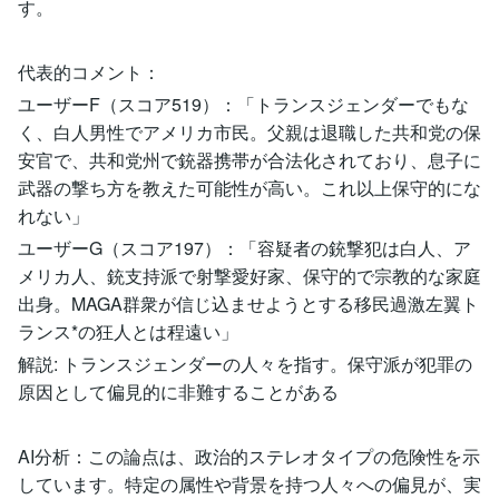
す。
代表的コメント：
ユーザーF（スコア519）：「トランスジェンダーでもな
く、白人男性でアメリカ市民。父親は退職した共和党の保
安官で、共和党州で銃器携帯が合法化されており、息子に
武器の撃ち方を教えた可能性が高い。これ以上保守的にな
れない」
ユーザーG（スコア197）：「容疑者の銃撃犯は白人、ア
メリカ人、銃支持派で射撃愛好家、保守的で宗教的な家庭
出身。MAGA群衆が信じ込ませようとする移民過激左翼ト
ランス*の狂人とは程遠い」
解説: トランスジェンダーの人々を指す。保守派が犯罪の
原因として偏見的に非難することがある
AI分析：この論点は、政治的ステレオタイプの危険性を示
しています。特定の属性や背景を持つ人々への偏見が、実