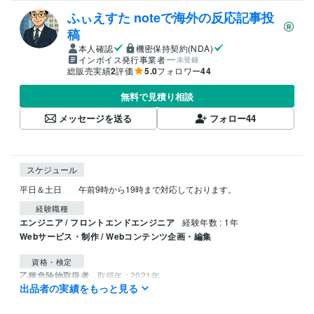
ふぃえすた noteで海外の反応記事投
稿
本人確認
機密保持契約(NDA)
インボイス発行事業者
未登録
総販売実績
2
評価
5.0
フォロワー
44
無料で見積り相談
メッセージを送る
フォロー
44
スケジュール
平日＆土日　　午前9時から19時まで対応しております。
経験職種
エンジニア / フロントエンドエンジニア
経験年数 : 1年
Webサービス・制作 / Webコンテンツ企画・編集
資格・検定
乙種危険物取扱者
取得年 : 2021年
出品者の実績をもっと見る
プログラミング言語・フレームワーク