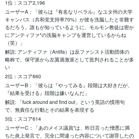
1位：スコア2,196
ユーザーA：「彼らは『有名なリベラル』なユタ州の大学
キャンパス（共和党支持率70%）が彼を洗脳したと非難す
るだろう。誰もが知っているように、モルモン教徒は密か
にアンティファ*の洗脳キャンプを運営しているからね
（笑）」
解説: アンティファ（Antifa）は反ファシスト活動団体の
略称で、保守派から左翼過激派として批判されることが多
い
2位：スコア660
ユーザーB：「彼らは『やってみる』段階は大好きだが、
『結果を受ける』段階は嫌いなんだ」
解説: 「fuck around and find out」という英語の慣用句
で、無責任な行動とその結果を表現する
3位：スコア614
ユーザーC：「あのメイス議員*は、昨日言った憎悪に満
ちた炎上発言で、完全に間違った内容について謝罪したの