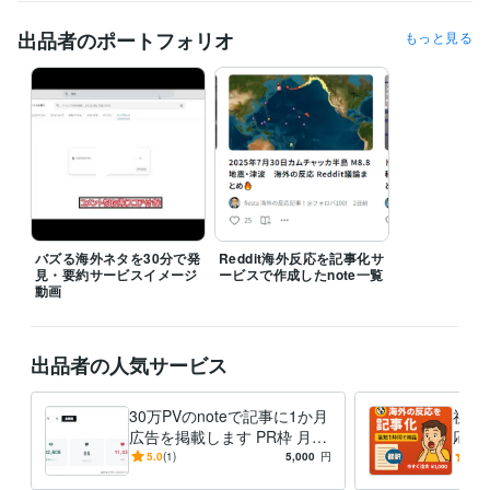
C:1年
C#:2年
C#.NET:2年
HTML:1年
Java:0年
Python:3年
SQL:1年
Node.js:1年
Unity:0年
Microsoft SQL Server:0年
MySQL:1年
出品者のポートフォリオ
もっと見る
GitHub:1年
得意分野
IT相談・システム開発
スクレイピング
IT
語学力
英語
日常会話レベル
バズる海外ネタを30分で発
Reddit海外反応を記事化サ
見・要約サービスイメージ
ービスで作成したnote一覧
動画
出品者の人気サービス
30万PVのnoteで記事に1か月
祝【
広告を掲載します PR枠 月5,
応記
000円〜（先着制・審査あ
を投
5.0
(1)
5,000
円
5.0
り）
割！