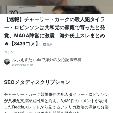
【速報】チャーリー・カークの殺人犯タイラ
ー・ロビンソンは共和党の家庭で育ったと発
覚、MAGA陣営に激震 海外炎上スレまとめ
🔥【8439コメ】
記事
コラム
ふぃえすた noteで海外の反応記事投稿
2025/09/13 11:05
SEOメタディスクリプション
チャーリー・カーク襲撃事件の犯人タイラー・ロビンソン
が共和党支持家庭出身と判明。8,439件のコメントが殺到
したRedditスレッドから見えるアメリカ政治の深刻な分裂