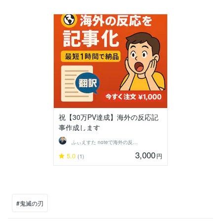
祝【30万PV達成】海外の反応記
事作成します
ふぃえすた noteで海外の反応記事投稿
3,000
5.0
円
(1)
#鬼滅の刃