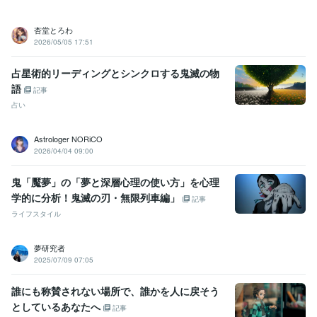
杏堂とろわ
2026/05/05 17:51
占星術的リーディングとシンクロする鬼滅の物
語
記事
占い
Astrologer NORiCO
2026/04/04 09:00
鬼「魘夢」の「夢と深層心理の使い方」を心理
学的に分析！鬼滅の刃・無限列車編」
記事
ライフスタイル
夢研究者
2025/07/09 07:05
誰にも称賛されない場所で、誰かを人に戻そう
としているあなたへ
記事