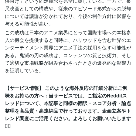
供向け」という固定観念を完全に覆している。一方で、長
尺映画としての構成や、従来のエピソード形式からの脱却
については議論が分かれており、今後の制作方針に影響を
与える可能性が高い。
この成功は日本のアニメ業界にとって国際市場への本格参
入の機会を提供すると同時に、ハリウッドを含む世界のエ
ンターテイメント業界にアニメ手法の採用を促す可能性が
ある。鬼滅の刃の成功は、コンテンツの質と技術力、そし
て適切な市場戦略が組み合わさったときの爆発的な影響力
を証明している。
【サービス情報】 このような海外反応の詳細分析にご興
味をお持ちの方へ：当サービスでは、ご指定のRedditス
レッドについて、本記事と同様の翻訳・スコア分析・論点
整理を高品質・高速納品で行っております。企画立案やト
レンド調査にご活用ください。よろしくお願いいたします
🙇‍♂️