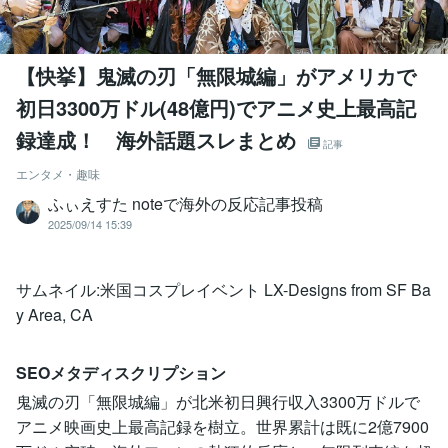
【快挙】鬼滅の刃「無限城編」がアメリカで
初日3300万ドル(48億円)でアニメ史上最高記
録達成！ 海外話題スレまとめ
記事
エンタメ・趣味
ふぃえすた noteで海外の反応記事投稿
2025/09/14 15:39
サムネイル:米国コスプレイベント LX-Designs from SF Ba
y Area, CA
SEOメタディスクリプション
鬼滅の刃「無限城編」が北米初日興行収入3300万ドルで
アニメ映画史上最高記録を樹立。世界累計は既に2億7900