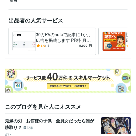
出品者の人気サービス
30万PVのnoteで記事に1か月
祝【
広告を掲載します PR枠 月5,
応記
000円〜（先着制・審査あ
を投
5.0
(1)
5,000
円
5.0
り）
割！
このブログを見た人にオススメ
鬼滅の刃 お館様の子供 全員女だったら誰が
跡取り？
記事
占い