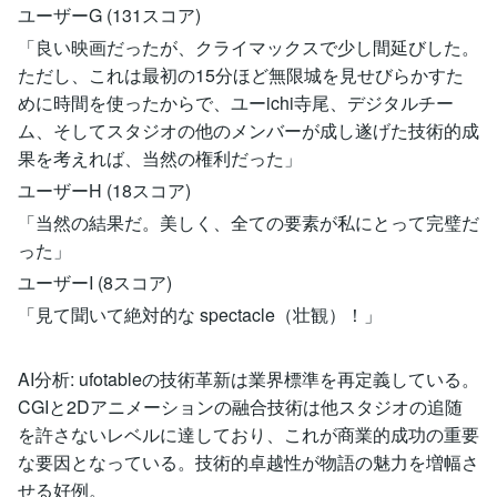
ユーザーG (131スコア)
「良い映画だったが、クライマックスで少し間延びした。
ただし、これは最初の15分ほど無限城を見せびらかすた
めに時間を使ったからで、ユーichi寺尾、デジタルチー
ム、そしてスタジオの他のメンバーが成し遂げた技術的成
果を考えれば、当然の権利だった」
ユーザーH (18スコア)
「当然の結果だ。美しく、全ての要素が私にとって完璧だ
った」
ユーザーI (8スコア)
「見て聞いて絶対的な spectacle（壮観）！」
AI分析: ufotableの技術革新は業界標準を再定義している。
CGIと2Dアニメーションの融合技術は他スタジオの追随
を許さないレベルに達しており、これが商業的成功の重要
な要因となっている。技術的卓越性が物語の魅力を増幅さ
せる好例。