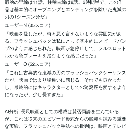
鍛冶の里編は11話。柱稽古編は8話。2時間半で、この作
品は基本的にオープニングとエンディングを除いた鬼滅の
刃の1シーズン分だ」
ユーザーN (35スコア)
「映画を愛したが、時々悪く言えないような雰囲気があ
る。フラッシュバックは私にとって基本的にスピードバン
プのように感じられた。映画が急停止して、フルスロット
ルから急ブレーキを踏むような感じだった」
ユーザーO (52スコア)
「これは古典的な鬼滅の刃のフラッシュバックシーケンス
だが、映画ではより場違いに感じる。それでも良かった
し、最終的にはキャラクターとしての猗窩座を愛するよう
になったが、少し長すぎた」
AI分析: 長尺映画としての構成は賛否両論を生んでいる
が、これは従来のエピソード形式からの脱却を試みる重要
な実験。フラッシュバック手法への批判は、映画とテレビ