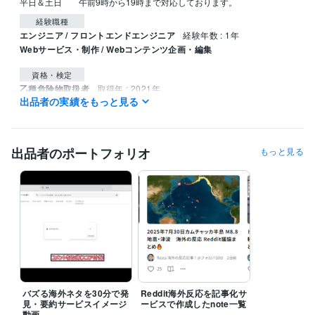
平日＆土日　　午前9時から19時まで対応しております。
経験職種
エンジニア / フロントエンドエンジニア
経験年数 : 1年
Webサービス・制作 / Webコンテンツ企画・編集
資格・検定
乙種危険物取扱者
取得年 : 2021年
出品者の実績をもっと見る
プログラミング言語・フレームワーク
C:1年
C#:2年
C#.NET:2年
HTML:1年
Java:0年
Python:3年
SQL:1年
Node.js:1年
Unity:0年
Microsoft SQL Server:0年
MySQL:1年
出品者のポートフォリオ
もっと見る
GitHub:1年
得意分野
IT相談・システム開発
スクレイピング
IT
語学力
英語
日常会話レベル
バズる海外ネタを30分で発
Reddit海外反応を記事化サ
見・要約サービスイメージ
ービスで作成したnote一覧
動画