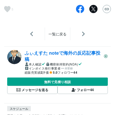
5
一覧に戻る
ふぃえすた noteで海外の反応記事投
稿
本人確認
機密保持契約(NDA)
インボイス発行事業者
未登録
総販売実績
2
評価
5.0
フォロワー
44
無料で見積り相談
メッセージを送る
フォロー
44
スケジュール