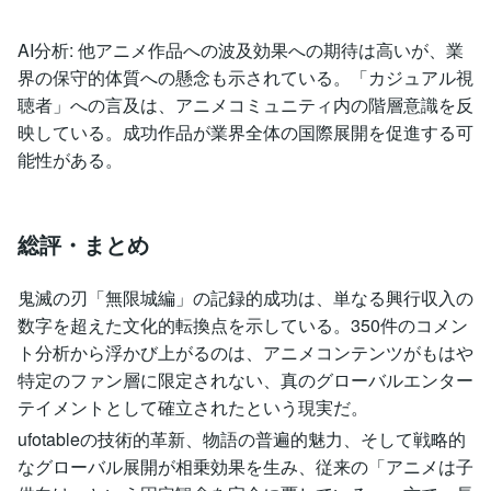
AI分析: 他アニメ作品への波及効果への期待は高いが、業
界の保守的体質への懸念も示されている。「カジュアル視
聴者」への言及は、アニメコミュニティ内の階層意識を反
映している。成功作品が業界全体の国際展開を促進する可
能性がある。
総評・まとめ
鬼滅の刃「無限城編」の記録的成功は、単なる興行収入の
数字を超えた文化的転換点を示している。350件のコメン
ト分析から浮かび上がるのは、アニメコンテンツがもはや
特定のファン層に限定されない、真のグローバルエンター
テイメントとして確立されたという現実だ。
ufotableの技術的革新、物語の普遍的魅力、そして戦略的
なグローバル展開が相乗効果を生み、従来の「アニメは子