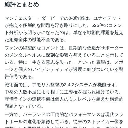
総評とまとめ
マンチェスター・ダービーでの0-3敗戦は、ユナイテッド
が抱える多層的な問題を浮き彫りにした。525件のコメン
ト分析から明らかになったのは、単なる戦術的課題を超え
た組織全体の機能不全である。
ファンの絶望的なコメントは、長期的な低迷がサポーター
のメンタルヘルスに深刻な影響を与えていることを示して
いる。特に「生きる意志を失った」といった表現は、スポ
ーツと個人のアイデンティティが過度に結びついている警
告信号である。
戦術面では、アモリム監督の3-4-3システムが機能せず、
中盤の人数不足により相手に主導権を握られ続けている。
守備ラインの連携不備は個人のミスレベルを超えた構造的
問題となっている。
一方で、ハーランドの圧倒的なパフォーマンスは現代フッ
トボールの進化を象徴している。従来のストライカー像を