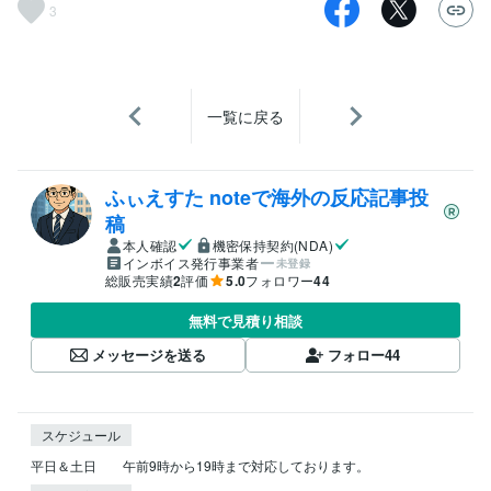
3
一覧に戻る
ふぃえすた noteで海外の反応記事投
稿
本人確認
機密保持契約(NDA)
インボイス発行事業者
未登録
総販売実績
2
評価
5.0
フォロワー
44
無料で見積り相談
メッセージを送る
フォロー
44
スケジュール
平日＆土日　　午前9時から19時まで対応しております。