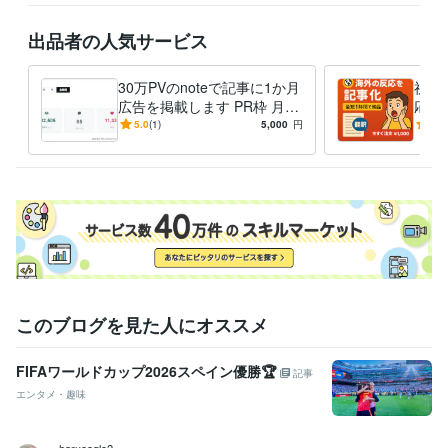
出品者の人気サービス
30万PVのnoteで記事に1か月
祝【
広告を掲載します PR枠 月5,
応記
000円〜（先着制・審査あ
を投
5.0
(1)
5,000
円
5.0
り）
割！
このブログを見た人にオススメ
FIFAワールドカップ2026スペイン優勝🏆
記事
エンタメ・趣味
harueagle2