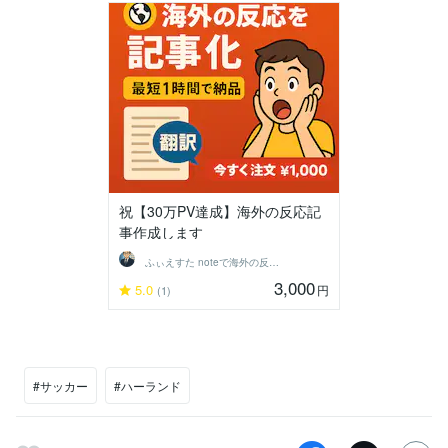
祝【30万PV達成】海外の反応記
事作成します
ふぃえすた noteで海外の反応記事投稿
3,000
5.0
円
(1)
#サッカー
#ハーランド