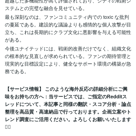
超越した多機能性が高く評価されており、シティの戦術シ
ステムとの完璧な融合を見せている。
最も深刻なのは、ファンコミュニティ内での toxic な批判
の蔓延である。建設的な議論よりも感情的な個人攻撃が目
立ち、これは長期的にクラブ文化に悪影響を与える可能性
がある。
今後ユナイテッドには、戦術的改善だけでなく、組織文化
の根本的な見直しが求められている。ファンの期待管理と
現実的な目標設定により、健全なサポート環境の構築が急
務である。
【サービス情報】 このような海外反応の詳細分析にご興
味をお持ちの方へ：当サービスでは、ご指定のRedditス
レッドについて、本記事と同様の翻訳・スコア分析・論点
整理を高品質・高速納品で行っております。企画立案やト
レンド調査にご活用ください。よろしくお願いいたします
🙇‍♂️