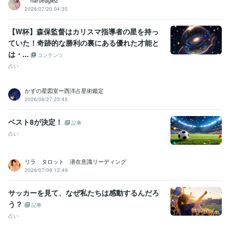
2026/07/20 04:35
【W杯】森保監督はカリスマ指導者の星を持っ
ていた！奇跡的な勝利の裏にある優れた才能と
は・...
コンテンツ
占い
かずの星図室ー西洋占星術鑑定
2026/06/27 23:45
ベスト8が決定！
記事
占い
リラ タロット 潜在意識リーディング
2026/07/09 12:49
サッカーを見て、なぜ私たちは感動するんだろ
う？
記事
占い