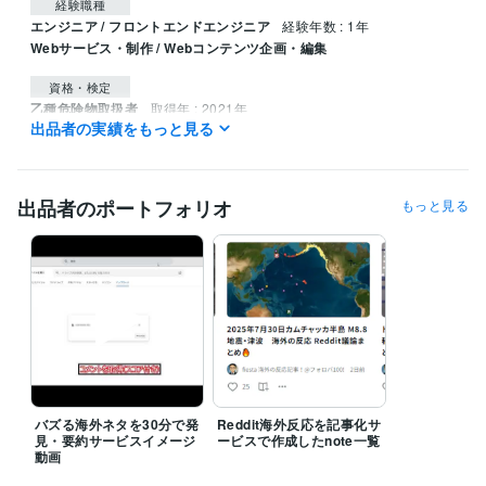
経験職種
エンジニア / フロントエンドエンジニア
経験年数 : 1年
Webサービス・制作 / Webコンテンツ企画・編集
資格・検定
乙種危険物取扱者
取得年 : 2021年
出品者の実績をもっと見る
プログラミング言語・フレームワーク
C:1年
C#:2年
C#.NET:2年
HTML:1年
Java:0年
Python:3年
SQL:1年
Node.js:1年
Unity:0年
Microsoft SQL Server:0年
MySQL:1年
出品者のポートフォリオ
もっと見る
GitHub:1年
得意分野
IT相談・システム開発
スクレイピング
IT
語学力
英語
日常会話レベル
バズる海外ネタを30分で発
Reddit海外反応を記事化サ
見・要約サービスイメージ
ービスで作成したnote一覧
動画