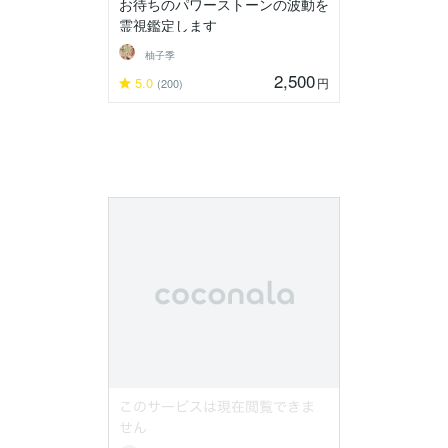
お待ちのパワーストーンの波動を
霊視鑑定します
柚子季
2,500
5.0
円
(200)