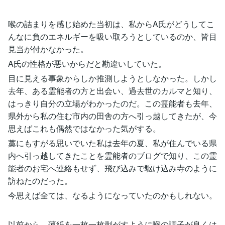
喉の詰まりを感じ始めた当初は、私からA氏がどうしてこ
んなに負のエネルギーを吸い取ろうとしているのか、皆目
見当が付かなかった。
A氏の性格が悪いからだと勘違いしていた。
目に見える事象からしか推測しようとしなかった。しかし
去年、ある霊能者の方と出会い、過去世のカルマと知り、
はっきり自分の立場がわかったのだ。この霊能者も去年、
県外から私の住む市内の田舎の方へ引っ越してきたが、今
思えばこれも偶然ではなかった気がする。
藁にもすがる思いでいた私は去年の夏、私が住んでいる県
内へ引っ越してきたことを霊能者のブログで知り、この霊
能者のお宅へ連絡もせず、飛び込みで駆け込み寺のように
訪ねたのだった。
今思えば全ては、なるようになっていたのかもしれない。
以前から、薄紙を一枚一枚剥がすように喉の調子が良くは