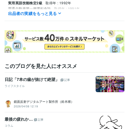
実用英語技能検定2級
取得年 : 1992年
普通自動車第一種運転免許
取得年 : 1991年
出品者の実績をもっと見る
ビジネス・クリエイティブツール
Adobe Photoshop:3年
Adobe Illustrator:3年
Word:9年
このブログを見た人にオススメ
日記「7本の歯が抜けて絶望」
記事
ライフスタイル
鏡面反射デジタルアート製作所（鈴木穣）
2026/04/08 12:19
最後の疲れか…
記事
コラム