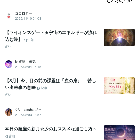
ココロジー
2025/11/10 04:03
【ライオンズゲート★宇宙のエネルギーが流れ
込む時】
告知
占い
比媛慧・勇気
2026/08/04 06:15
【8月】今、目の前の課題は『次の扉』｜ 苦し
い出来事の意味
記事
占い
✧°｡ Lianshia ｡°✧
2026/08/03 08:57
本日の蟹座の新月☆彡のおススメな過ごし方～
告知