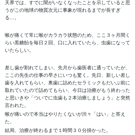
天界では、すでに闇がいなくなったことを示していると思
うがこの地球の物質次元に事象が現れるまでが長すぎ
る…。
喉が痛くて常に喉がカラカラ状態のため、ここ３ヶ月間く
らい黒糖飴を毎日２回、口に入れていたら、虫歯になって
いたらしい。
差し歯が割れてしまい、先月から歯医者に通っていたが、
ここの先生の仕事の早さにいつも驚く。先日、新しい差し
歯を入れてもらい、奥歯に詰めたセラミックもだいぶ前に
取れていたので詰めてもらい、今日は治療がもう終わった
と思いきや「ついでに虫歯も２本治療しましょう」と突然
言われた。
喉が痛いので本当はやりたくないが渋々「はい」と答え
た。
結局、治療が終わるまで１時間３０分掛かった。