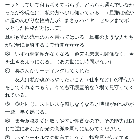
ーッとしていて何も考えておらず、どちらも選んでいなか
ったが今現在は、私の方へ少し傾いている。（旦那は確か
に超のんびりな性格だが、まさかハイヤーセルフまでボー
ッとした性格だとは…笑）
旦那も光の流れの方へ乗ってはいる。旦那のような人たち
が完全に覚醒するまで時間がかかる。
③ いずれ時間軸がなくなる。過去も未来も関係なく、今
を生きるようになる。（あの世には時間がない）
④ 奥さんがリーディングしてくれた。
友人は私が魂からやりたいこと（仕事など）の手伝い
をしてくれるつもり。今でも守護霊的な立場で見守ってく
れている。
⑤ ③と同じ。ストレスを感じなくなると時間が経つのが
一層、早く感じる。
⑥ 集合意識を受け取りやすい性質なので、その能力は閉
じて逆にあなたが光の意識を周りに広めてください。
⑦ ハイヤーセルフの助言ではなく、指導霊が伝えてき