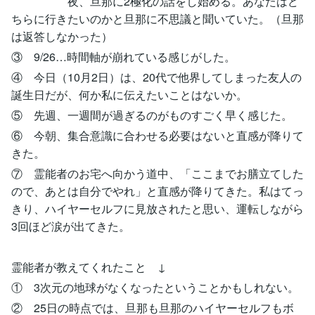
夜、旦那に2極化の話をし始める。あなたはど
ちらに行きたいのかと旦那に不思議と聞いていた。（旦那
は返答しなかった）
③ 9/26…時間軸が崩れている感じがした。
④ 今日（10月2日）は、20代で他界してしまった友人の
誕生日だが、何か私に伝えたいことはないか。
⑤ 先週、一週間が過ぎるのがものすごく早く感じた。
⑥ 今朝、集合意識に合わせる必要はないと直感が降りて
きた。
⑦ 霊能者のお宅へ向かう道中、「ここまでお膳立てした
ので、あとは自分でやれ」と直感が降りてきた。私はてっ
きり、ハイヤーセルフに見放されたと思い、運転しながら
3回ほど涙が出てきた。
霊能者が教えてくれたこと ↓
① 3次元の地球がなくなったということかもしれない。
② 25日の時点では、旦那も旦那のハイヤーセルフもボ