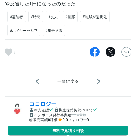
や反省した1日になったのだった。
#霊能者
#時間
#友人
#旦那
#地球が透明化
#ハイヤーセルフ
#集合意識
3
一覧に戻る
ココロジー
本人確認
機密保持契約(NDA)
インボイス発行事業者
未登録
総販売実績
0
評価
0.0
フォロワー
9
無料で見積り相談