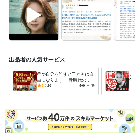
せて頂きます。
経験職種
クリエイター / 作家
経験年数 : 6年
事務・ビジネスサポート / 秘書
経験年数 : 10年
ライフスタイル・その他 / カウンセラー・コーチ
経験年数 : 10年
受賞歴
エッセイ集商業出版
プレジデント/読売新聞/朝日新聞/女性自身etc記
事掲載
沖縄/東京/福岡/名古屋/千葉etcにて講演
オランダ、フィリピ
出品者の人気サービス
ンにて講演
ココナラ電話サービス最速19日目プラチナランク確定
コ
コナラ「不倫・浮気相談」部門でランキング2位 
ココナラ「恋愛・話
母が自分を許すと子どもは自
ご自
し相手・その他」部門でランキング2位
ココナラ電話相談40日目相談
由になります 「新時代の子
学研
件数100件突破
人生スピリチュアル》運命・転機部門ランキング1
育て」邪魔をしない/まず自
自分
5.0
(26)
500
円
/分
5.0
位
悩み事相談 恋愛相談 話し相手 その他部門ランキング1位
話し相
分/救うための問題行動
す！
手 愚痴聞き 会話を楽しみたい部門ランキング1位
浮気・不倫部門　
めま
ランキング1位
失恋・復縁部門　ランキング1位
自分を分かってほし
い部門　ランキング1位
夫婦関係部門　ランキング1位
その他ツール
全国放送TV番組出演・ゴールデン番組・ローカルTV:0年
公共放送・民間放送ラジオ出演:0年
高野山の住職に「得度」推薦:0年
四国88ヵ所お遍路周りを女性単独42日間にて完歩:0年