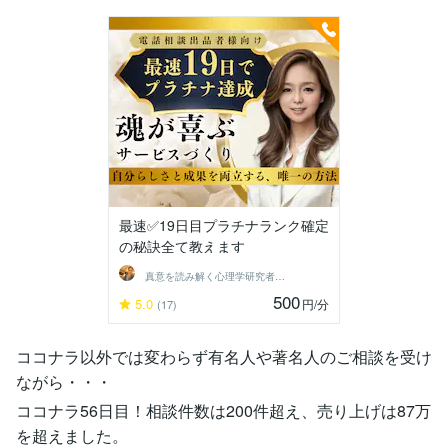
最速✅19日目プラチナランク確定
の秘訣全て教えます
真意を読み解く心理学研究者 弥生
500
5.0
円
/分
(17)
ココナラ以外では変わらず有名人や著名人のご相談を受け
ながら・・・
ココナラ56日目！相談件数は200件超え、売り上げは87万
を超えました。