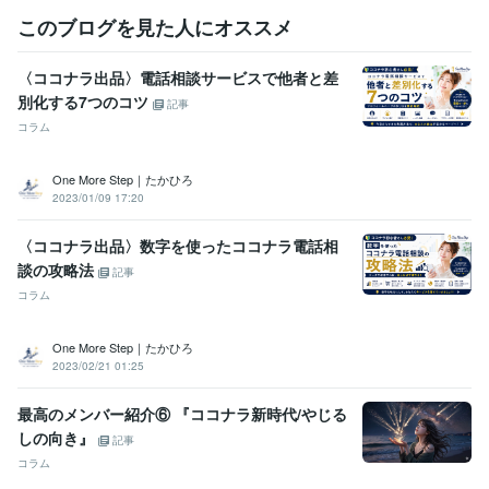
このブログを見た人にオススメ
得意分野
悩み相談・カウンセリング
■心理学研究者(20年)
■あらゆる人間関
係のお悩み■恋愛相談
■不登校■「新時代の子育て」
■ 離婚問題
■セ
〈ココナラ出品〉電話相談サービスで他者と差
ックスレス
性のお悩み
■毒親・過干渉・アダルトチルドレン・虐待
別化する7つのコツ
記事
心理学
コラム
悩み相談・カウンセリング
■ご自愛の勧め■「自分を生きる」お手伝
い
■ インナーチャイルドの癒し
■ヒーリング
One More Step｜たかひろ
2023/01/09 17:20
〈ココナラ出品〉数字を使ったココナラ電話相
談の攻略法
記事
コラム
One More Step｜たかひろ
2023/02/21 01:25
最高のメンバー紹介⑥ 『ココナラ新時代/やじる
しの向き』
記事
コラム