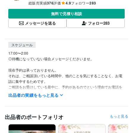
総販売実績
376
評価
4.9
フォロワー
283
無料で見積り相談
メッセージを送る
フォロー
283
スケジュール
17:00〜2:00

◎待機になっていない場合メッセージくださいませ。

現在予約は承っておりません。

それは、ご相談頂いている時間中、他のことを気にすることなく、お電
話に集中するためです。

ご相談をお受けしている最中に、予約があるのでという理由でお電話を
お切りすることがないようにと

出品者の実績をもっと見る
考えたものですので、ご理解頂けますよう、よろしくお願い致します(*˙˘
˙*)ஐ

◎「待機中」になっている時は、メッセージ不要です。

出品者のポートフォリオ
もっと見る
【今すぐ電話する】をタップしてお電話くださいませ。

◎相談中の時は、メッセージ頂けましたら、お電話終わり次第ご連絡さ