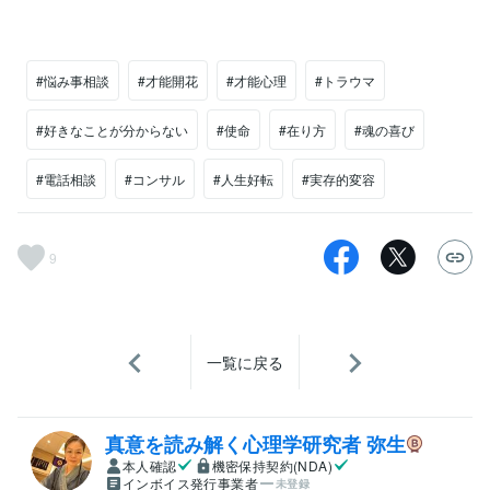
#悩み事相談
#才能開花
#才能心理
#トラウマ
#好きなことが分からない
#使命
#在り方
#魂の喜び
#電話相談
#コンサル
#人生好転
#実存的変容
9
一覧に戻る
真意を読み解く心理学研究者 弥生
本人確認
機密保持契約(NDA)
インボイス発行事業者
未登録