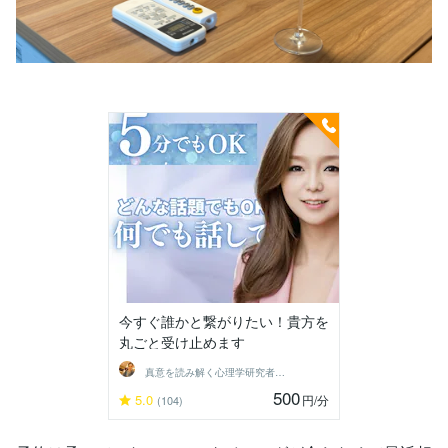
今すぐ誰かと繋がりたい！貴方を
丸ごと受け止めます
真意を読み解く心理学研究者 弥生
500
5.0
円
/分
(104)