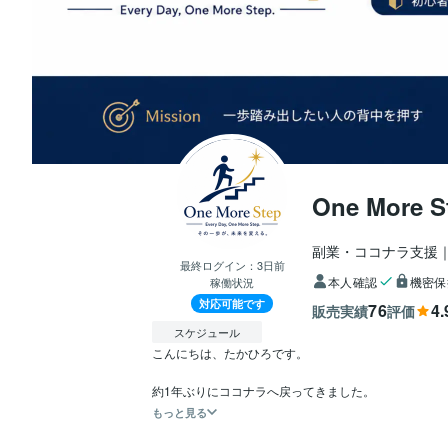
One More
副業・ココナラ支援
最終ログイン：
3日前
本人確認
機密保
稼働状況
対応可能です
76
4.
販売実績
評価
スケジュール
こんにちは、たかひろです。

約1年ぶりにココナラへ戻ってきました。
もっと見る