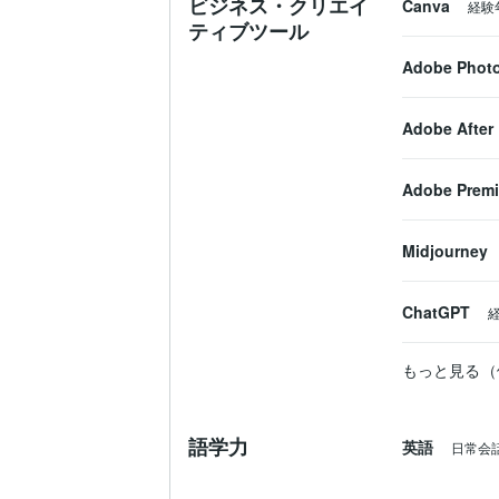
ビジネス・クリエイ
Canva
経験
ティブツール
✅ ココナラを始めたい

Adobe Phot
✅ プロフィールが書けない

✅ 出品ページが完成しない

Adobe After 
✅ ChatGPTをうまく使えない

Adobe Premi
✅ 副業を始めたいけど何から始めればいい
Midjourney
僕がお約束すること。

ChatGPT
・誇張した表現はしません。

・できないことは約束しません。

もっと見る（
・初心者を置いていきません。

・分かるまで、できるだけ分かりやすくお
一歩ずつ、一緒に進んでいきましょう。

語学力
英語
日常会
＜＜　無料プロフィール診断 実施中！　＞