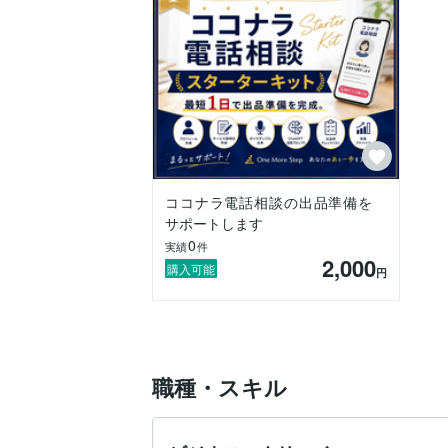
・ココナラ出品サポート

・プロフィール作成

・出品ページ作成

・AI（ChatGPT）活用サポート

・SEO・マーケティング

などを中心に活動しています。

難しい専門用語ではなく、「今日から行動
ココナラ電話相談の出品準備を
過去には、ココナラ電話相談カテゴリで活
サポートします
0
実績
件
僕自身も初心者からスタートしたからこそ
2,000
購入可能
円
「どこでつまずくのか」

「何が分からないのか」

がよく分かります。

職種・スキル
だから、できるだけ遠回りしない方法を一
こんな方のお役に立てます。
