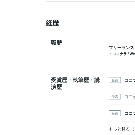
「プロフィール診断希望」とメッセージを
経歴
改善ポイントや伸ばせる部分を、初心者の
まずはお気軽にご相談ください。

職歴
あなたの「あと一歩」を、心を込めて応
フリーランス
・ココナラ / W
受賞歴・執筆歴・講
ココ
受賞
演歴
ココ
受賞
ココ
受賞
もっと見る（