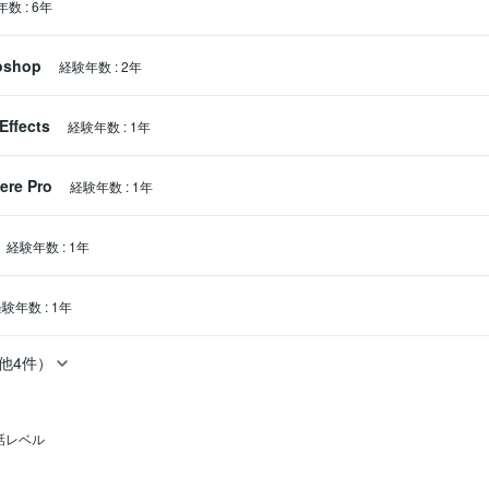
年数
:
6年
oshop
経験年数
:
2年
Effects
経験年数
:
1年
ere Pro
経験年数
:
1年
か分からない

経験年数
:
1年
経験年数
:
1年
他4件）
伝えします。

話レベル
＞
