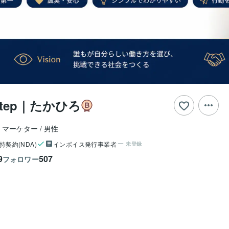
 Step｜たかひろ
｜マーケター
男性
持契約(NDA)
インボイス発行事業者
未登録
9
507
フォロワー