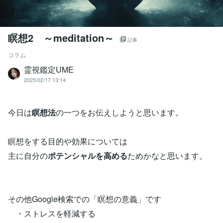
瞑想2 ～meditation～
記事
コラム
霊視鑑定UME
2025/02/17 13:14
今日は
瞑想法
の一つをお伝えしようと思います。
瞑想をする目的や効果については
主に自分の
ポテンシャルを高める
ためかなと思います。
その他Google検索での「瞑想の意義」です
・ストレスを軽減する