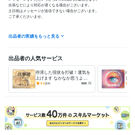
出張などにより対応が遅くなる場合がございます。

土日祝はメッセージが送信できない場合がございます。

ご了承くださいませ。

過去の出来事にしがみつくことを手放して

出品者の実績をもっと見る
最高の未来に向かっていこうとしている方を応援しております！

自分のことをもっと知りたい方はぜひご依頼くださいませ。

ご自身の【特性】【本質】を喜び受けいれて

「楽」に楽しく生きてけるようお手伝いをしております。
出品者の人気サービス
経験職種
ライフスタイル・その他 / 占い師
経験年数 : 2年
停滞した現状を打破！運気を
未来
上げます なかなか思うよう
ドバ
得意分野
に進まない流れを変えるセッ
霊視
5.0
(24)
500
円
4.7
占い
未来霊視・縁結び・ヒーリング・浄化・除霊
ション
える