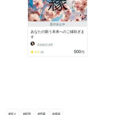
受付休止中
あなたの願う未来へのご縁紡ぎま
す
霊視鑑定UME
500
5.0
円
(9)
#悟り
#瞑想
#呼吸
#感謝