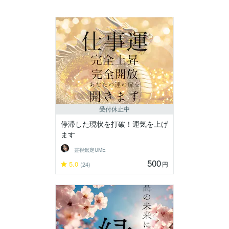
受付休止中
停滞した現状を打破！運気を上げ
ます
霊視鑑定UME
500
5.0
円
(24)