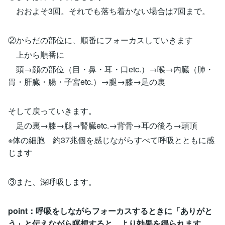
おおよそ3回。それでも落ち着かない場合は7回まで。
②からだの部位に、順番にフォーカスしていきます
上から順番に
頭→顔の部位（目・鼻・耳・口etc.）→喉→内臓（肺・
胃・肝臓・腸・子宮etc.）→腿→膝→足の裏
そして戻っていきます。
足の裏→膝→腿→腎臓etc.→背骨→耳の後ろ→頭頂
※体の細胞 約37兆個を感じながらすべて呼吸とともに感
じます
③また、深呼吸します。
point：呼吸をしながらフォーカスするときに「ありがと
う」と伝えながら瞑想すると、より効果を得られます