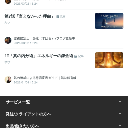
2026/03/02 13:24
第7話「言えなかった理由」
記事
占い
霊視鑑定士 昴流（すばる）※ブログ更新中
2026/03/02 13:24
1⃣「真の内丹術」エネルギーの錬金術
記事
学び
氣の練成による意識変容ガイド｜氣功師有岐
2026/01/09 15:24