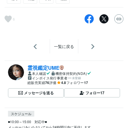
6
一覧に戻る
霊視鑑定UME
本人確認
機密保持契約(NDA)
インボイス発行事業者
未登録
総販売実績
76
評価
4.8
フォロワー
17
メッセージを送る
フォロー
17
スケジュール
■10:00～15:00　対応中■

メッセージをいただいてから24時間以内に返信します。
