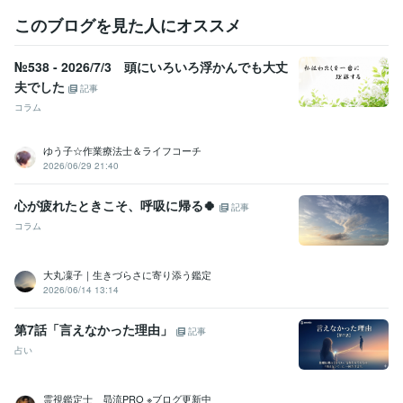
このブログを見た人にオススメ
№538 - 2026/7/3 頭にいろいろ浮かんでも大丈
夫でした
記事
コラム
ゆう子☆作業療法士＆ライフコーチ
2026/06/29 21:40
心が疲れたときこそ、呼吸に帰る🍀
記事
コラム
大丸凜子｜生きづらさに寄り添う鑑定
2026/06/14 13:14
第7話「言えなかった理由」
記事
占い
霊視鑑定士 昴流PRO ※ブログ更新中