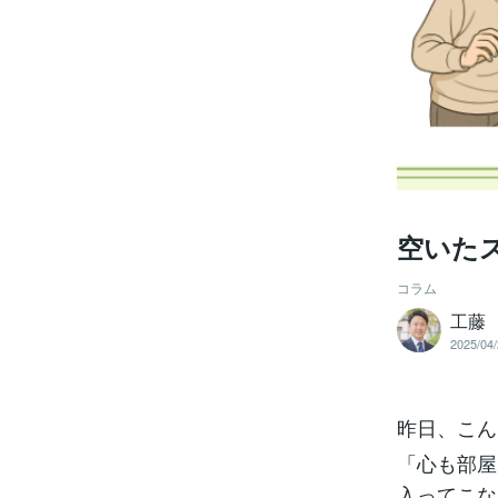
空いた
コラム
工藤
2025/04/
昨日、こん
「心も部屋
入ってこな