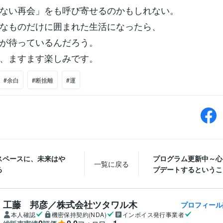
ない再会」をも呼び寄せるのかもしれない。
なものだけに囲まれた生活になったら、
が待っているんだろう。
、ますます楽しみです。
#余白
#断捨離
#運
スペースに、未来はや
プログラム更新中～心
一覧に戻る
る
プデートするというこ
工藤 邦彦／株式会社ツタワル木
プロフィール
本人確認
機密保持契約(NDA)
インボイス発行事業者