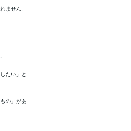
しれません。
す。
開したい」と
るもの」があ