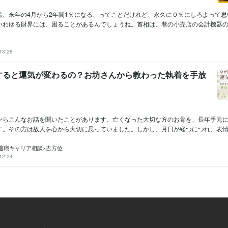
品、来年の4月から2年間1％になる、ってことだけれど、永久に０％にしろよって思
いわゆる財界には、困ることがあるんでしょうね。首相は、巷の小売店の会計機器のシス
13:28
すると運気が変わるの？お坊さんから教わった執着を手放
からこんなお話を聞いたことがあります。亡くなった大切な方のお骨を、長年手元
す。その方は故人を心から大切に思っていました。しかし、月日が経つにつれ、表情や
適職キャリア相談×吉方位
12:24