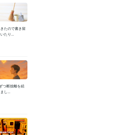
てきたので書き留
たり...
ずつ断捨離を続
...