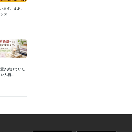
います。まあ、
...
に置き続けていた
人相...