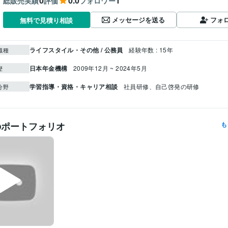
0
0.0
1
総販売実績
評価
フォロワー
メッセージを送る
フォ
無料で見積り相談
ライフスタイル・その他 / 公務員
経験年数 : 15年
職種
日本年金機構
2009年12月 ~ 2024年5月
歴
学習指導・資格・キャリア相談
社員研修、自己啓発の研修
分野
のポートフォリオ
も