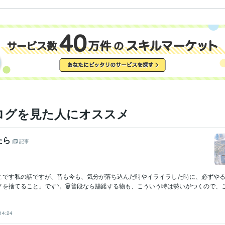
ログを見た人にオススメ
たら
記事
ちこです私の話ですが、昔も今も、気分が落ち込んだ時やイライラした時に、必ずや
を捨てること」です◝。🗑️普段なら躊躇する物も、こういう時は勢いがつくので、こ.
14:24