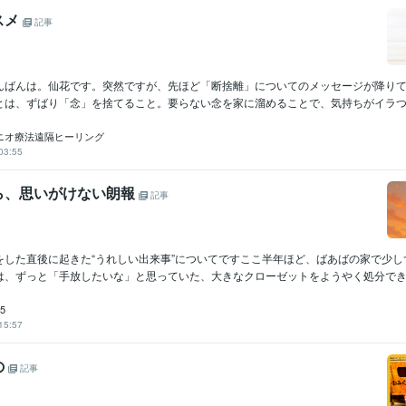
スメ
記事
んばんは。仙花です。突然ですが、先ほど「断捨離」についてのメッセージが降り
とは、ずばり「念」を捨てること。要らない念を家に溜めることで、気持ちがイラつい
ニオ療法遠隔ヒーリング
03:55
ら、思いがけない朗報
記事
をした直後に起きた“うれしい出来事”についてですここ半年ほど、ばあばの家で少し
は、ずっと「手放したいな」と思っていた、大きなクローゼットをようやく処分できまし
5
15:57
の
記事