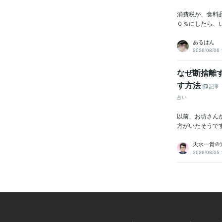
消費税が、食料
０％にしたら、
あるはん
2026/08/06 
なぜ断捨離
す方法
記事
占い
以前、お坊さん
方がいたそうで
天水一貴＠
2026/08/05 