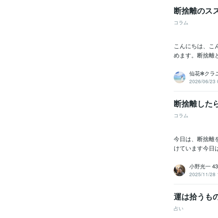
断捨離のス
コラム
こんにちは、こ
めます。断捨離
仙花✻クラ
2026/06/23 
断捨離した
コラム
今日は、断捨離
けています今日
小野光一 43
2025/11/28 
運は拾うも
占い