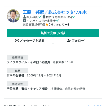
工藤 邦彦／株式会社ツタワル木
本人確認
機密保持契約(NDA)
インボイス発行事業者
総販売実績
0
評価
0.0
フォロワー
1
無料で見積り相談
メッセージを送る
フォロー
1
経験職種
ライフスタイル・その他 / 公務員
経験年数 : 15年
職歴
日本年金機構
2009年12月 ~ 2024年5月
得意分野
学習指導・資格・キャリア相談
社員研修、自己啓発の研修