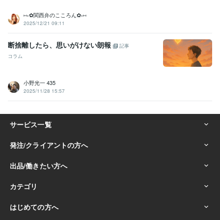
⑅⁠˖⁠✿⁠関西弁のこころん✿⁠⁠˖⁠⑅
2025/12/21 09:11
断捨離したら、思いがけない朗報
記事
コラム
小野光一 435
2025/11/28 15:57