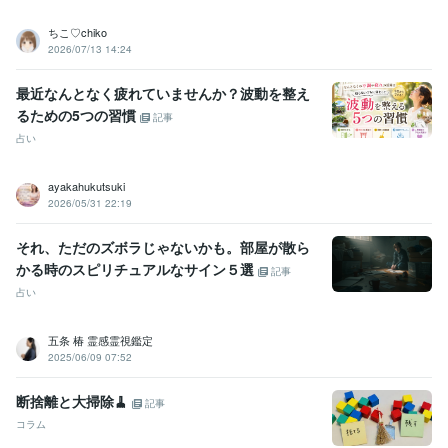
ちこ♡chiko
2026/07/13 14:24
最近なんとなく疲れていませんか？波動を整え
るための5つの習慣
記事
占い
ayakahukutsuki
2026/05/31 22:19
それ、ただのズボラじゃないかも。部屋が散ら
かる時のスピリチュアルなサイン５選
記事
占い
五条 椿 霊感霊視鑑定
2025/06/09 07:52
断捨離と大掃除🧹
記事
コラム