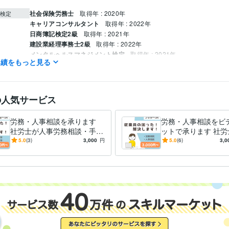
社会保険労務士
取得年 : 2020年
検定
キャリアコンサルタント
取得年 : 2022年
日商簿記検定2級
取得年 : 2021年
建設業経理事務士2級
取得年 : 2022年
メンタルヘルスマネジメント検定
取得年 : 2021年
実績をもっと見る
ビジネス代行・事務代行
給与計算
労務相談
社会保険・雇用保険手
分野
の人気サービス
労務・人事相談を承ります
労務・人事相談をビ
社労士が人事労務相談・手続
ットで承ります 社労
き・給与計算をチャットで承
事・労務の相談に30
5.0
(3)
3,000
円
5.0
(6)
3,0
ります
じます