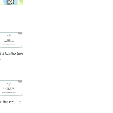
まま私は働き始め
.
りに流されたこと
.