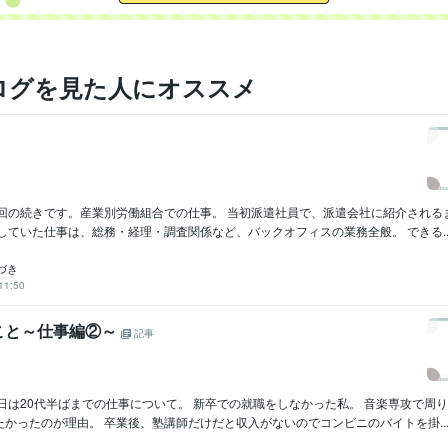
ログを見た人にオススメ
前回の続きです。産業別労働組合での仕事。 当初派遣社員で、派遣会社に紹介される
していた仕事は、総務・経理・調査関係など、バックオフィスの業務全般。 できる..
づき
11:50
こと～仕事編②～
記事
日は20代半ばまでの仕事について。 新卒での就職をしなかった私。 音楽専攻で周
かったのが理由。 卒業後、塾講師だけだと収入がないのでコンビニのバイトを掛..