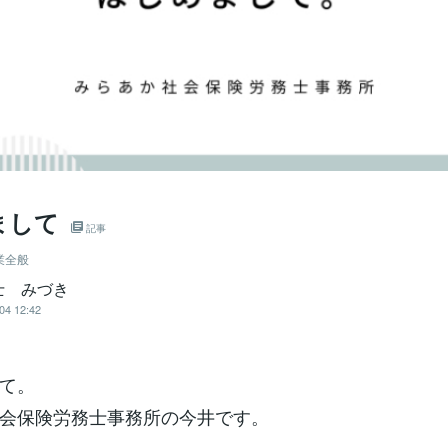
まして
記事
業全般
士 みづき
04 12:42
て。
会保険労務士事務所の今井です。