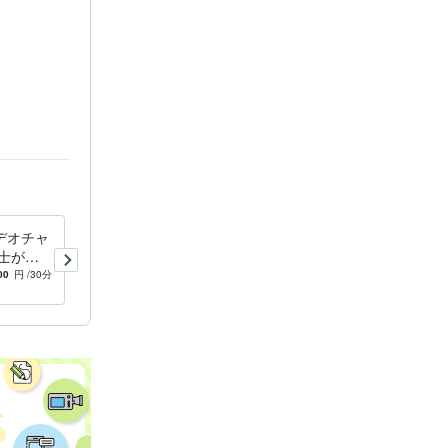
続き業務
デオチャ
給与計算代行します 初めて
士が人
の外注も安心。丁寧な対応で
分から応
給与計算をまるごと代行
00
円
/30分
-
(1)
5,000
円