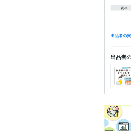
資格・
出品者の
得意
出品者