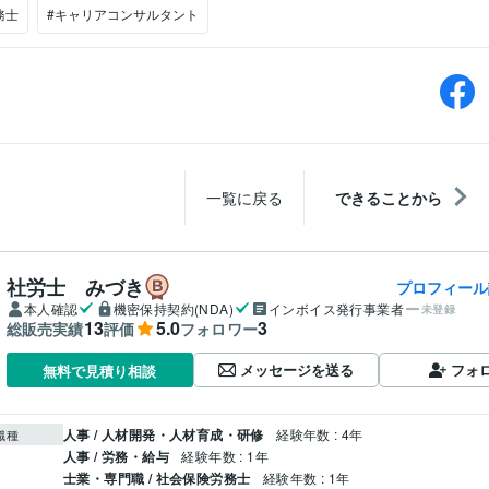
務士
#キャリアコンサルタント
一覧に戻る
できることから
社労士 みづき
プロフィール
本人確認
機密保持契約(NDA)
インボイス発行事業者
未登録
13
5.0
3
総販売実績
評価
フォロワー
メッセージを送る
フォ
無料で見積り相談
人事 / 人材開発・人材育成・研修
経験年数 : 4年
職種
人事 / 労務・給与
経験年数 : 1年
士業・専門職 / 社会保険労務士
経験年数 : 1年