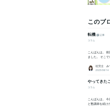
このブ
転機
記事
コラム
こんばんは。 
ました。 そこで
社労士 み
2025/08/14 
やってきた
コラム
こんばんは。 今
と塾講師を続けた