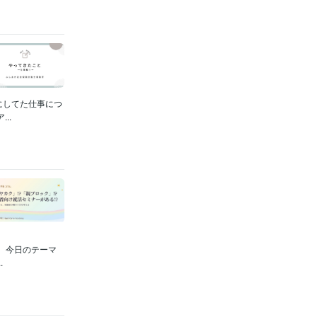
にしてた仕事につ
..
。今日のテーマ
.