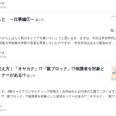
づき
09:40
こと ～仕事編①～
記事
これからしばらく私のキャリアを書いていこうと思います。まずは、今日は学生時代
芸術大学短期大学部で音楽を専攻していたのですが、 学生生活はあまり馴染めず、ア.
づき
09:06
え方｜「オヤカク」!?「親ブロック」!?保護者を対象と
ナーがある!?
記事
ます。2級キャリアコンサルティング技能士｜合同会社たお代表の工藤でございます
!?「親ブロック」!?保護者を対象とした就活セミナーがある!?「オヤカク」「親ブ..
お
20:57