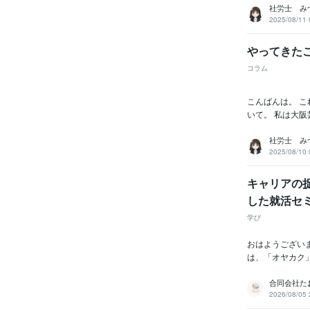
社労士 み
2025/08/11 
やってきた
コラム
こんばんは。 
いて。 私は大阪
社労士 み
2025/08/10 
キャリアの捉
した就活セミ
学び
おはようござい
は、「オヤカク」
合同会社た
2026/08/05 