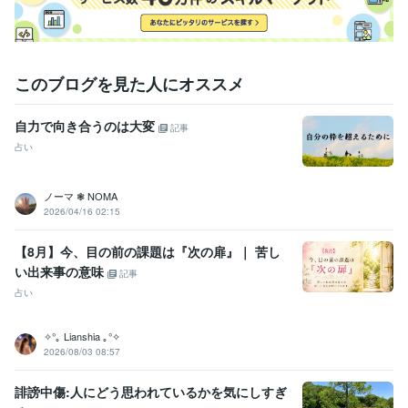
このブログを見た人にオススメ
自力で向き合うのは大変
記事
占い
ノーマ ❃ NOMA
2026/04/16 02:15
【8月】今、目の前の課題は『次の扉』｜ 苦し
い出来事の意味
記事
占い
✧°｡ Lianshia ｡°✧
2026/08/03 08:57
誹謗中傷:人にどう思われているかを気にしすぎ