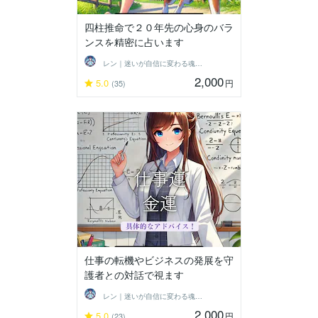
四柱推命で２０年先の心身のバラ
ンスを精密に占います
レン｜迷いが自信に変わる魂の守護霊鑑定
2,000
5.0
円
(35)
仕事の転機やビジネスの発展を守
護者との対話で視ます
レン｜迷いが自信に変わる魂の守護霊鑑定
2,000
5.0
円
(23)