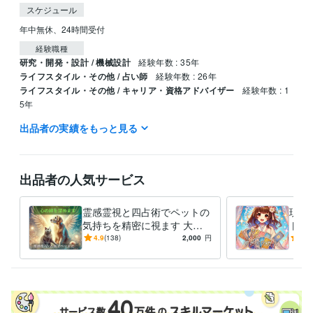
スケジュール
年中無休、24時間受付
経験職種
研究・開発・設計 / 機械設計
経験年数 : 35年
ライフスタイル・その他 / 占い師
経験年数 : 26年
ライフスタイル・その他 / キャリア・資格アドバイザー
経験年数 : 1
5年
出品者の実績をもっと見る
受賞歴
技術士第二次試験「機械部門」完全対策＆キーワード100 6版
技術士
第二次試験「機械部門」完全対策＆キーワード100 5版
技術士第二次
試験「機械部門」完全対策＆キーワード100 4版
技術士第二次試験
出品者の人気サービス
「機械部門」完全対策＆キーワード100 3版
機械部門受験者のための
技術士必須科目論文事例集
霊感霊視と四占術でペットの
現代
気持ちを精密に視ます 大切
トで
資格・検定
な家族の気質や本音をロジカ
迷い
技術士（機械）
取得年 : 2010年
4.9
(138)
2,000
円
5.0
ルに分析し絆を深めます
ロッ
得意分野
言
占い
霊感霊視
ヒーリング
守護霊、指導霊（ガイドさん）対話
過
去生リーディング
故人交信（動物も）
ペンジュラム
四柱推命/西洋
占星術/宿曜教/紫微斗数
九星気学
不思議現象の調査と対策