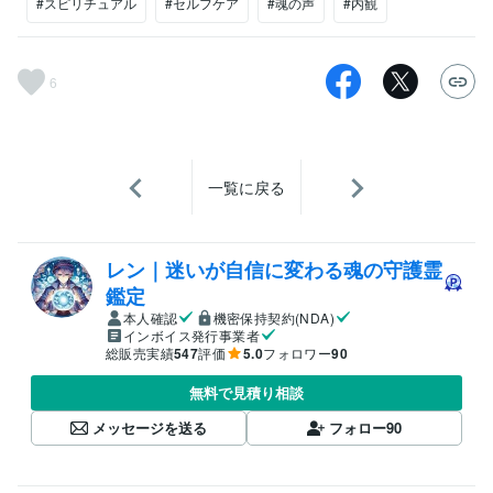
#スピリチュアル
#セルフケア
#魂の声
#内観
6
一覧に戻る
レン｜迷いが自信に変わる魂の守護霊
鑑定
本人確認
機密保持契約(NDA)
インボイス発行事業者
総販売実績
547
評価
5.0
フォロワー
90
無料で見積り相談
メッセージを送る
フォロー
90