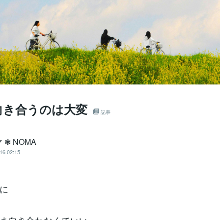
向き合うのは大変
記事
 ❃ NOMA
16 02:15
に