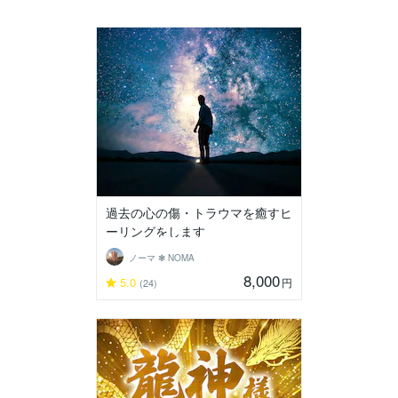
過去の心の傷・トラウマを癒すヒ
ーリングをします
ノーマ ❃ NOMA
8,000
5.0
円
(24)