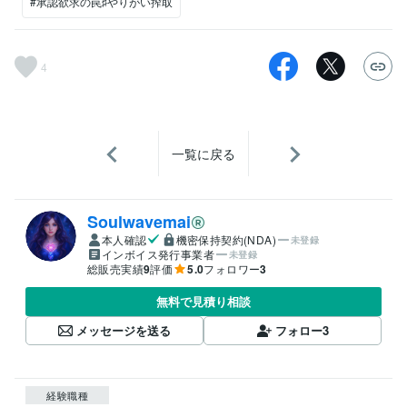
#承認欲求の罠♯やりがい搾取
4
一覧に戻る
Soulwavemai
本人確認
機密保持契約(NDA)
未登録
インボイス発行事業者
未登録
総販売実績
9
評価
5.0
フォロワー
3
無料で見積り相談
メッセージを送る
フォロー
3
経験職種