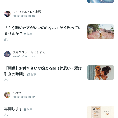
ウイリアム・D・上原
2026/08/06 08:46
「もう諦めた方がいいのかな…」そう思ってい
ませんか？
記事
占い
復縁タロット 月乃しずく
2026/08/06 07:53
【開運】お付き合いが始まる前（片思い・駆け
引きの時期）
記事
占い
ベリザ
2026/08/06 08:02
再開します
記事
占い