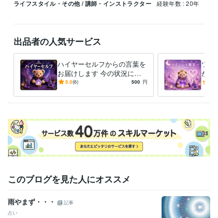
ライフスタイル・その他 / 講師・インストラクター
経験年数 : 20年
出品者の人気サービス
ハイヤーセルフからの言葉を
ツイ
お届けします 今の状況にそ
かに
っと寄り添うメッセージです
揺れ
5.0
(6)
500
円
5.0
このブログを見た人にオススメ
雨やまず・・・
記事
占い