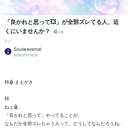
「良かれと思って💥」が全部ズレてる人、近
くにいませんか？
記事
占い
Soulwavemai
2026/02/07 05:25
🧸🤖 まえがき
🧸
ねぇ🤖、
「良かれと思って」やってることが、
なんだか全部ズレちゃう人って、どうしてなんだろうね。