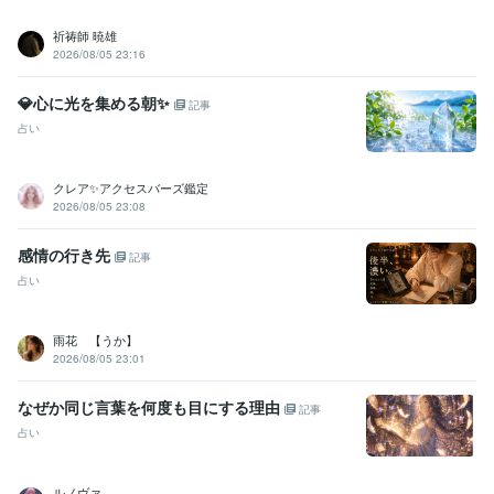
祈祷師 暁雄
2026/08/05 23:16
💎心に光を集める朝✨
記事
占い
クレア✨アクセスバーズ鑑定
2026/08/05 23:08
感情の行き先
記事
占い
雨花 【うか】
2026/08/05 23:01
なぜか同じ言葉を何度も目にする理由
記事
占い
ルノヴァ