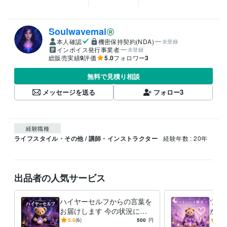
Soulwavemai
本人確認
機密保持契約(NDA)
未登録
インボイス発行事業者
未登録
総販売実績
9
評価
5.0
フォロワー
3
無料で見積り相談
メッセージを送る
フォロー
3
経験職種
ライフスタイル・その他 / 講師・インストラクター
経験年数 : 20年
出品者の人気サービス
ハイヤーセルフからの言葉を
ツイ
お届けします 今の状況にそ
かに
っと寄り添うメッセージです
揺れ
5.0
(6)
500
円
5.0