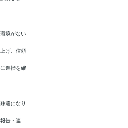
る環境がない
を上げ、信頼
的に進捗を確
が疎遠になり
で報告・連