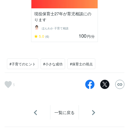
現役保育士27年が育児相談にの
ります
ほんわか 子育て相談
100
5.0
円
/分
(6)
#子育てのヒント
#小さな成功
#保育士の視点
5
一覧に戻る