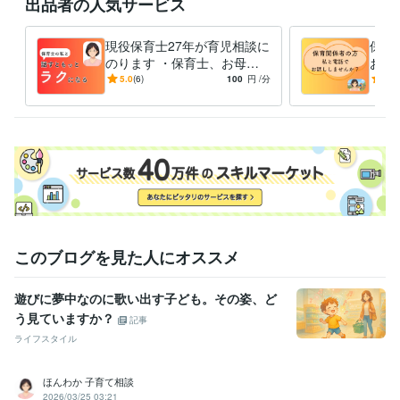
出品者の人気サービス
よろしくお願いいたします
経験職種
現役保育士27年が育児相談に
保育
ライフスタイル・その他 / 保育士・ベビーシッター
経験年数 : 27年
のります ・保育士、お母さ
お話
ん、おばあちゃんの私が寄り
の人
5.0
(6)
100
円
/分
-
(2)
資格・検定
添います
応、
保育士
取得年 : 1986年
いま
幼稚園教諭免許
取得年 : 1986年
ホームヘルパー2級
取得年 : 2003年
このブログを見た人にオススメ
遊びに夢中なのに歌い出す子ども。その姿、ど
う見ていますか？
記事
ライフスタイル
ほんわか 子育て相談
2026/03/25 03:21