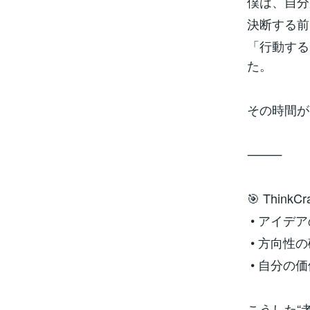
僕は、自分
決断する前
「行動する
た。
その時間が
⸻
🎯 Thi
• アイデ
• 方向性
• 自分の
こうした“