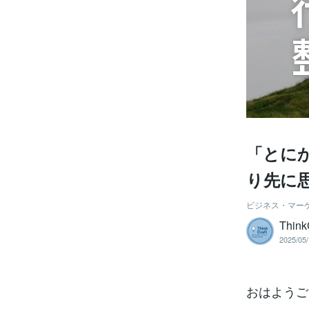
「とに
り先に
ビジネス・マー
Think
2025/05/
おはようござ