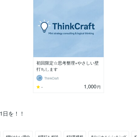
初回限定☆思考整理×やさしい壁
打ちします
ThinkCraft
1,000
-
円
1日を！！
#動けない理由
#壁打ち相談
#副業構想
#ロジカルシンキング
#