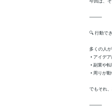
今回は、そ
⸻
🔍 行動
多くの人が
• アイデ
• 副業や
• 周りが
でもそれ、
⸻