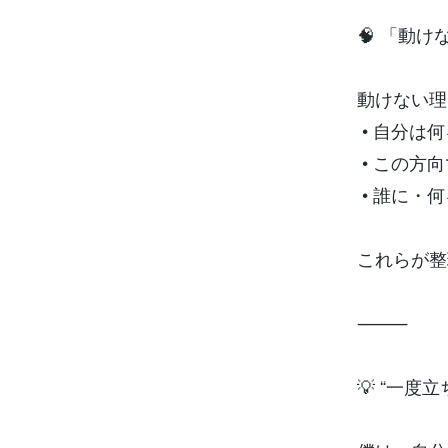
🧠 「動
動けない理
• 自分は
• この方
• 誰に・
これらが整
⸻
💡 “一