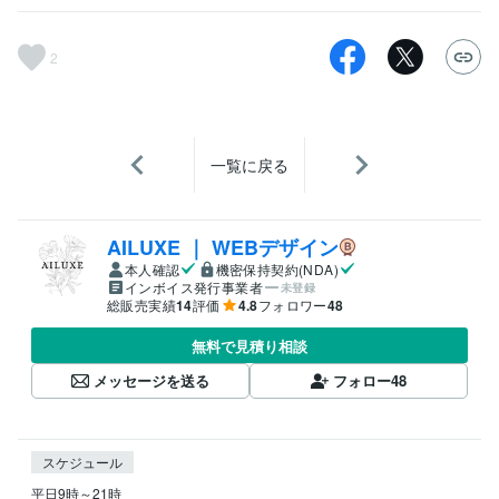
2
一覧に戻る
AILUXE ｜ WEBデザイン
本人確認
機密保持契約(NDA)
インボイス発行事業者
未登録
総販売実績
14
評価
4.8
フォロワー
48
無料で見積り相談
メッセージを送る
フォロー
48
スケジュール
平日9時～21時
