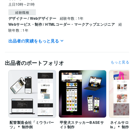
土日10時～21時
経験職種
デザイナー / Webデザイナー
経験年数 : 1年
Webサービス・制作 / HTMLコーダー・マークアップエンジニア
経
験年数 : 1年
出品者の実績をもっと見る
プログラミング言語・フレームワーク
CSS:2年
HTML:2年
ビジネス・クリエイティブツール
出品者のポートフォリオ
もっと見る
Wix:2年
WordPress:2年
Excel:6年
Google サイト:3年
Google スプレッドシート:3年
Google スライド:1年
Google ドキュメント:3年
PowerPoint:6年
Word:6年
ChatGPT:1年
Canva:2年
Figma:2年
得意分野
Web制作・HP作成・EC構築
ホームページ制作
語学力
英語
日常会話レベル
配管製造会社「ミウラパー
甲斐犬ステッカーBASEサ
ネイルサロン「Bl
ツ」＊ 制作例
イト制作
ls」＊ 制作例