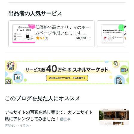
出品者の人気サービス
低価格で高クオリティのホー
Wor
ムページ作成いたします ワ
文章
ードプレスで格安ホームペー
し替
5.0
(1)
50,000
円
5.0
ジ制作、お任せください！
このブログを見た人にオススメ
デモサイトの写真を差し替えて、カフェサイト
風にアレンジしてみました！
記事
デザイン・イラスト