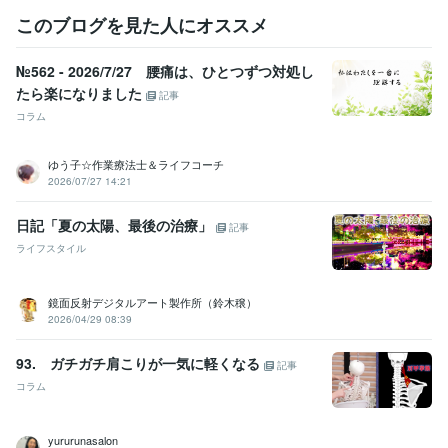
このブログを見た人にオススメ
№562 - 2026/7/27 腰痛は、ひとつずつ対処し
たら楽になりました
記事
コラム
ゆう子☆作業療法士＆ライフコーチ
2026/07/27 14:21
日記「夏の太陽、最後の治療」
記事
ライフスタイル
鏡面反射デジタルアート製作所（鈴木穣）
2026/04/29 08:39
93. ガチガチ肩こりが一気に軽くなる
記事
コラム
yururunasalon