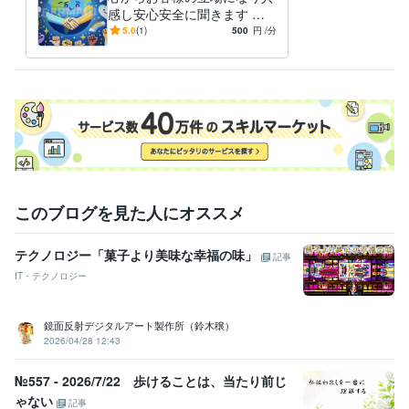
感し安心安全に聞きます 誰
にも話せない内容でも最後ま
5.0
(1)
500
円
/分
で丁寧に真剣に対応❗️心を明
るく
このブログを見た人にオススメ
テクノロジー「菓子より美味な幸福の味」
記事
IT・テクノロジー
鏡面反射デジタルアート製作所（鈴木穣）
2026/04/28 12:43
№557 - 2026/7/22 歩けることは、当たり前じ
ゃない
記事