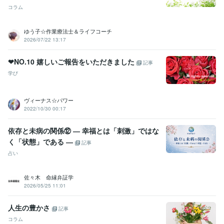
コラム
ゆう子☆作業療法士＆ライフコーチ
2026/07/22 13:17
❤NO.10 嬉しいご報告をいただきました
記事
学び
ヴィーナス☆パワー
2022/10/30 00:17
依存と未病の関係⑫ ― 幸福とは「刺激」ではな
く「状態」である ―
記事
占い
佐々木 命縁弁証学
2026/05/25 11:01
人生の豊かさ
記事
コラム