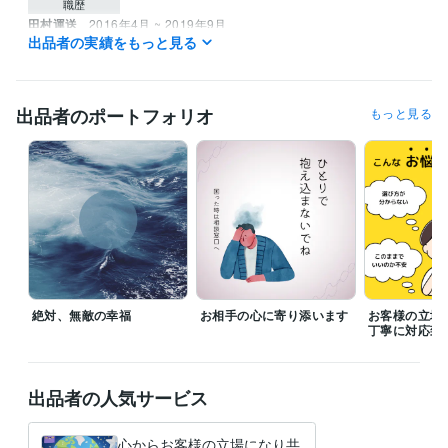
職歴
田村運送
2016年4月 ~ 2019年9月
出品者の実績をもっと見る
資格・検定
普通自動車第一種運転免許
取得年 : 1993年
出品者のポートフォリオ
もっと見る
得意分野
悩み相談・カウンセリング
幸福アドバイザー
学歴
鷹巣高等学校
1991年3月 ~ 1994年2月
絶対、無敵の幸福
お相手の心に寄り添います
お客様の立場
丁寧に対応致
出品者の人気サービス
心からお客様の立場になり共