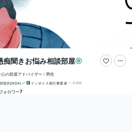
愚痴聞きお悩み相談部屋
せ心の部屋アドバイザー
男性
持契約(NDA)
インボイス発行事業者
未登録
7
フォロワー