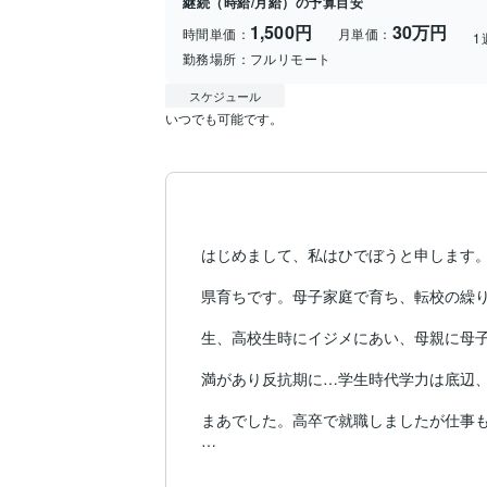
継続（時給/月給）の予算目安
1,500円
30万円
時間単価：
月単価：
1
勤務場所：
フルリモート
スケジュール
いつでも可能です。
はじめまして、私はひでぼうと申します。
県育ちです。母子家庭で育ち、転校の繰り
生、高校生時にイジメにあい、母親に母子
満があり反抗期に…学生時代学力は底辺、
まあでした。高卒で就職しましたが仕事も
そんななんの取り柄もない私ですが、ある