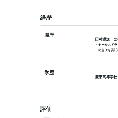
経歴
職歴
田村運送
2
・セールスドライ
宅急便を委託
学歴
鷹巣高等学校
評価