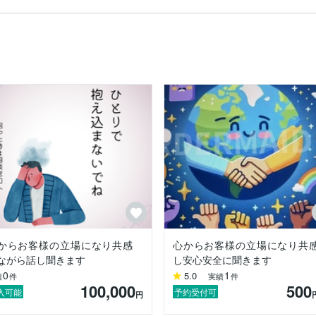
る事を知りました。

人生を送ってい

ういった人間とし

出来るんじゃない

。

愛、健康、お金な

来ればと思います。

んので、気軽にお

からお客様の立場になり共感
心からお客様の立場になり共
ながら話し聞きます
し安心安全に聞きます
0
1
5.0
績
件
実績
件
支配されてる方を心から助けたいと思ってます。
100,000
500
入可能
予約受付可
円