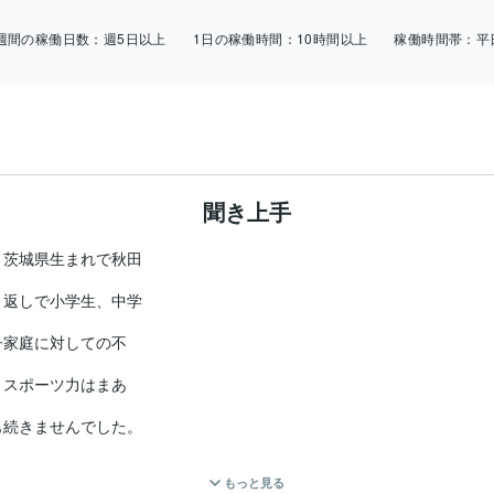
週間の稼働日数：
週5日以上
1日の稼働時間：
10時間以上
稼働時間帯：
平
聞き上手
茨城県生まれで秋田

返しで小学生、中学

家庭に対しての不

スポーツ力はまあ

続きませんでした。

事をキッカケに絶

もっと見る