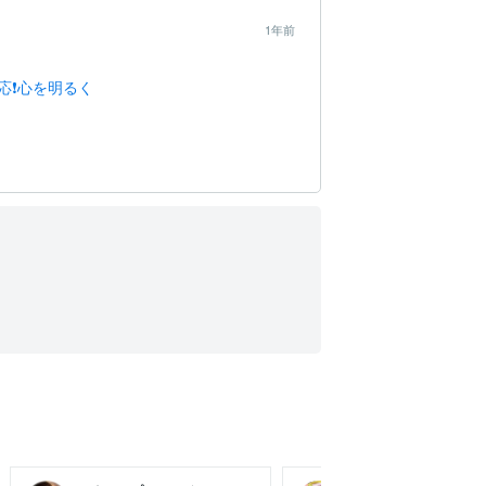
1年前
❗️心を明るく