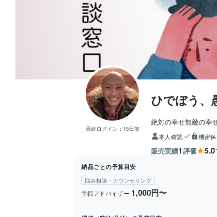
ひでぼう、
絶対の幸せ無敵の幸
最終ログイン：
15日前
本人確認
機密保
1
5.0
販売実績
評価
納品ごとの予算目安
悩み相談・カウンセリング
1,000円〜
幸福アドバイザー