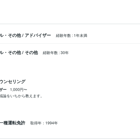
ル・その他
/
アドバイザー
経験年数
:
1年未満
ル・その他
/
その他
経験年数
:
30年
ウンセリング
ザー
1,000円〜
福論をいちから教えます。
一種運転免許
取得年：1994年