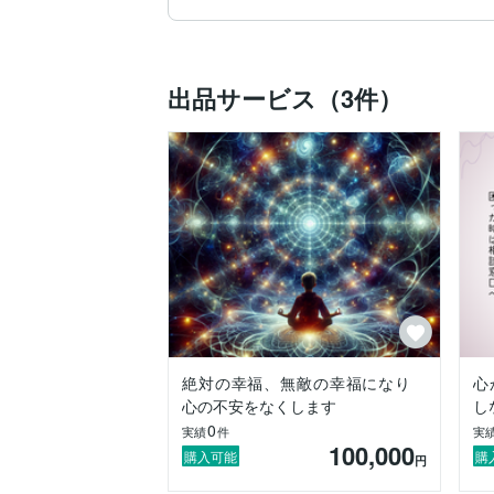
対の幸せ、無敵の幸せと言う心の世界があ
こんな心の幸福世界観が有るのなら、

出品サービス（3件）
私の様になんのスキルもない、つまらない
る、一体何の為に生きているんだ…などこ
ての苦しみに悩んでいる人達を助ける事が
かと思いビジネスとしてスタートしました
私の独学で得た知識、経験を元に仕事、恋
どいろんな悩みや心配こどをアドバイス出
愚痴やお話しだけをしたい方でも構いませ
絶対の幸福、無敵の幸福になり
心
声掛け頂ければと思います。

心の不安をなくします
し
0
実績
件
実
ぼくは世の中の苦しんでる方や悲しみに
100,000
購入可能
購
円