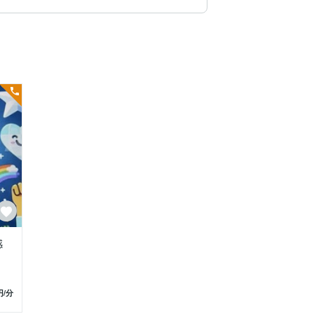
感
円
/分