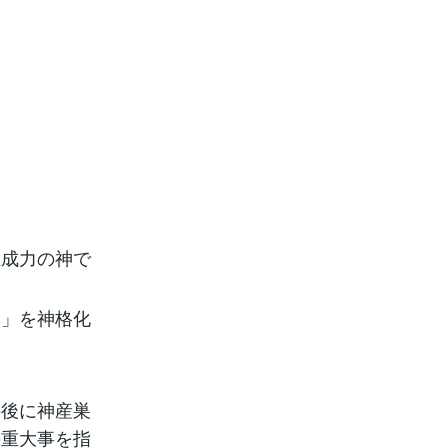
生成力の神で
造」を神格化
の後に神産巣
の重大事を指