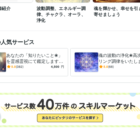
ます

師紹介
波動調整、エネルギー調
魂を輝かせ、幸せを引
【電話鑑定稼働時間】

律、チャクラ、オーラ、
寄せましょう
タイミングが合った「奇跡の時間」を大切に、静かな時間の中で丁寧に
浄化
す

PS

の人気サービス
きっと明日は、今日より少し良い日になりますように

真心を込めて丁寧に鑑定いたします

あなたの「知りたいこと❀」
魂の波動の浄化❀高
あなたに幸せが訪れますように
を霊感霊視にて鑑定します
リング調律をいたしま
ライフスタイル・その他 / 占い師
経験年数 : 20年
職種
あなたの笑顔を取り戻すため
と魂の重さを癒し、
5.0
(382)
4,500
円
5.0
(68)
ライフスタイル・その他 / 講師・インストラクター
経験年数 : 10年
に、今知りたいことを霊視透
きを取り戻す高次元
視します
グ
大手占い会社等
2003年4月 ~ 現在
歴
上場企業
2002年3月 ~ 2008年2月
NPO団体
2008年3月 ~ 2018年2月
上場企業
2018年3月 ~ 2023年2月
今月の占い（某雑誌）　2年間
ココナラ初出品からか10日にてプラ
歴
条件達成
ココナラプラチナランク獲得
ココナラ認定占い師
認定スピリチュアルカウンセラー
取得年 : 2003年
検定
認定レイキヒーラー
取得年 : 2009年