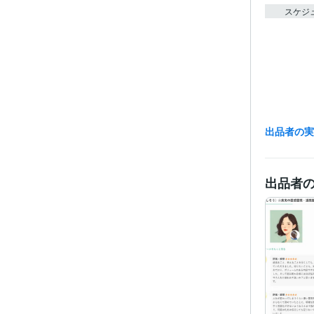
スケジ
出品者の
出品者