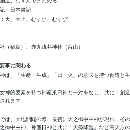
創造、むすんでまとめる
記、日本書記
：天、天上、むすひ、むすび
社（福島）、赤丸浅井神社（富山）
要事に関わる
神は、「生産・生成」「日・火」の意味を持つ創造と
女神的要素を持つ神産巣日神と一対をなし、共に「創
されます。
では、天地開闢の際、最初に天之御中主神が現れ、そ
之御中主神、神産日神と共に「天孫降臨」など高天原