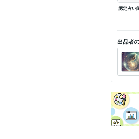
認定占い
出品者
経験
職
受賞
資格・