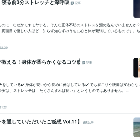
！寝る前3分ストレッチと深呼吸
記事
るのに、なぜかモヤモヤする。そんな正体不明のストレスを溜め込んでいませんか
、真面目で優しい人ほど、知らず知らずのうちに心と体が緊張しているものです。ちょ
は
22:39
が教える！身体が柔らかくなるコツ☝️
記事
ッチをしている✔️ 身体が硬いから長めに伸ばしている✔️ でも肩こりや腰痛は変わら
実は、ストレッチは「たくさんすれば良い」というものではありません。...
21:21
を通していただいたご感想 Vol.11】
記事