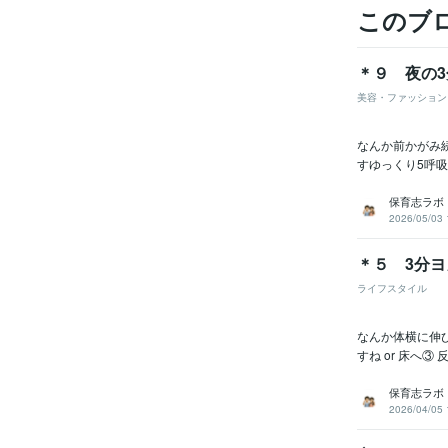
このブ
＊９ 夜の
美容・ファッション
なんか前かがみ
すゆっくり5呼吸
保育志ラボ
2026/05/03 
＊５ 3分
ライフスタイル
なんか体横に伸
すね or 床へ
保育志ラボ
2026/04/05 