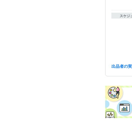
スケジ
出品者の
経験