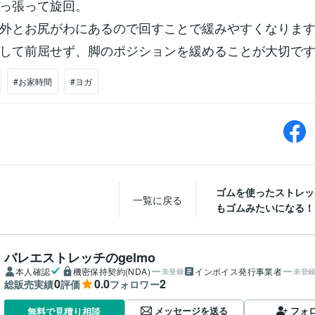
っ張って旋回。
外とお尻がわにあるので回すことで緩みやすくなりま
して前屈せず、脚のポジションを緩めることが大切で
#お家時間
#ヨガ
ゴムを使ったストレッ
一覧に戻る
もゴムみたいになる！
バレエストレッチのgelmo
本人確認
機密保持契約(NDA)
インボイス発行事業者
未登録
未登
0
0.0
2
総販売実績
評価
フォロワー
メッセージを送る
フォ
無料で見積り相談