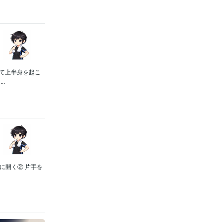
して上半身を起こ
.
に開く② 片手を