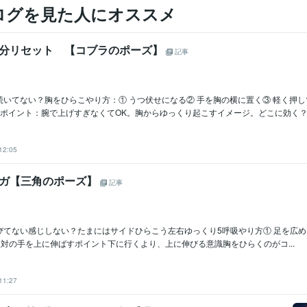
ログを見た人にオススメ
3分リセット 【コブラのポーズ】
記事
続いてない？胸をひらこやり方：① うつ伏せになる② 手を胸の横に置く③ 軽く押
ポイント：腕で上げすぎなくてOK。胸からゆっくり起こすイメージ。どこに効く？..
12:05
ヨガ【三角のポーズ】
記事
びてない感じしない？たまにはサイドひらこう左右ゆっくり5呼吸やり方① 足を広め
③ 反対の手を上に伸ばすポイント下に行くより、上に伸びる意識胸をひらくのがコ...
11:27