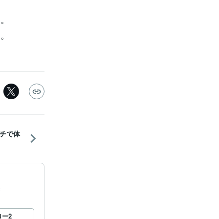
す。
す。
チで体
録
ロー
2