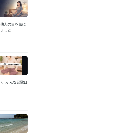
？他人の目を気に
っと...
ない…そんな経験は