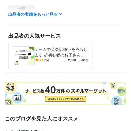
学歴
出品者の実績をもっと見る
筑波大学
2020年3月 ~ 現在
出品者の人気サービス
ゲームで英会話嫌いを克服し
ます 超初心者のお子さんで
も安心！とにかく楽しく続く
4.9
(35)
2,500
円
/60分
英会話です！
このブログを見た人にオススメ