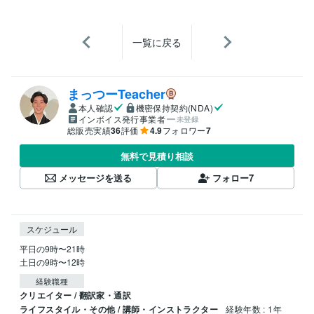
一覧に戻る
まっつーTeacher
本人確認
機密保持契約(NDA)
インボイス発行事業者
未登録
総販売実績
36
評価
4.9
フォロワー
7
無料で見積り相談
メッセージを送る
フォロー
7
スケジュール
平日の9時〜21時

土日の9時〜12時
経験職種
クリエイター / 翻訳家・通訳
ライフスタイル・その他 / 講師・インストラクター
経験年数 : 1年