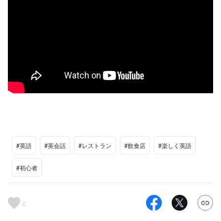
#英語
#英会話
#レストラン
#飲食店
#楽しく英語
#初心者
2