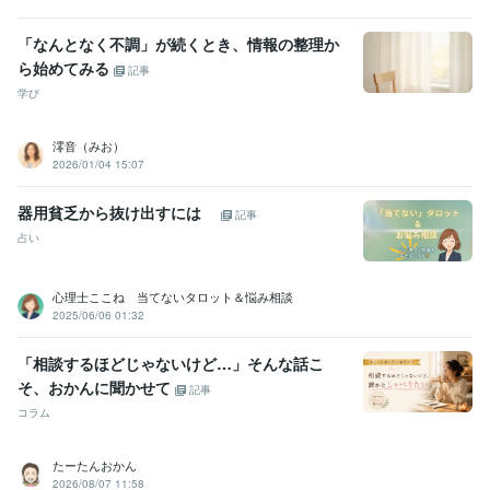
「なんとなく不調」が続くとき、情報の整理か
ら始めてみる
記事
学び
澪音（みお）
2026/01/04 15:07
器用貧乏から抜け出すには
記事
占い
心理士ここね 当てないタロット＆悩み相談
2025/06/06 01:32
「相談するほどじゃないけど…」そんな話こ
そ、おかんに聞かせて
記事
コラム
たーたんおかん
2026/08/07 11:58