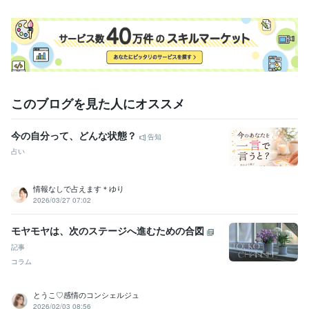
事務・ビジネスサポート / 事務（一般事務）
経験年数 : 10年
資格・検定
カラーセラピスト
取得年 : 2021年
得意分野
悩み相談・カウンセリング
誰かと繋がっていたいときのお相手に
考
えて行動出来ないときの受け止め＆承認
TCカラーセラピー
このブログを見た人にオススメ
カラーセラピー
カラーカウンセリング
今の自分って、どんな状態？
告知
占い
情報なしで占えます＊ゆり
2026/03/27 07:02
モヤモヤは、次のステージへ進むための合図
記事
コラム
とうこ♡感情のコンシェルジュ
2026/02/03 08:56