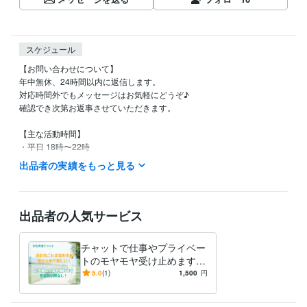
スケジュール
【お問い合わせについて】

年中無休、24時間以内に返信します。

対応時間外でもメッセージはお気軽にどうぞ♪

確認でき次第お返事させていただきます。

【主な活動時間】

・平日 18時〜22時

・土日 11時〜22時

出品者の実績をもっと見る
※平日の日中は仕事をしています。

※土日はカラーセラピーの活動があるため、平日と同じ待機時間になるこ
ともあります。

出品者の人気サービス
クライアント様の対応中や外出中など、すぐにお返事できないことはあ
チャットで仕事やプライベー
ります。

トのモヤモヤ受け止めます
どうかご容赦くださいませm(_ _)m
【女性限定】【2日間】気分
5.0
(1)
1,500
円
経験職種
が沈んだときに／投稿数制限
営業 / 営業事務・アシスタント
経験年数 : 6年
なし！