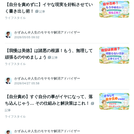
【自分を責めずに】イヤな現実を好転させてい
湘南工科大学附属高等学校
1982年3月 ~ 1985年2月
く書き出し術！
新東京歯科技工士専門学校
1985年3月 ~ 1987年2月
記事
生成AIの学校「飛翔」
2024年10月 ~ 現在
ライフスタイル
コミュニケーションの学校
2023年3月 ~ 2023年7月
かずみん＠人生のモヤモヤ解消アドバイザー
語学力
2026/05/05 09:02
英語
日常会話レベル
【我慢は美徳】は諸悪の根源！もう、無理して
頑張るのやめましょう
記事
ライフスタイル
かずみん＠人生のモヤモヤ解消アドバイザー
2026/04/27 05:58
【自分責め】すぐ自分の事がイヤになって、落
ち込んじゃう… その仕組みと解決策はこれ！
記事
ライフスタイル
かずみん＠人生のモヤモヤ解消アドバイザー