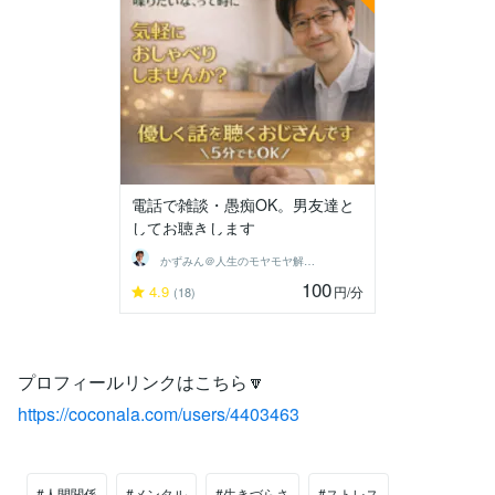
電話で雑談・愚痴OK。男友達と
してお聴きします
かずみん＠人生のモヤモヤ解消アドバイザー
100
4.9
円
/分
(18)
プロフィールリンクはこちら🔽
https://coconala.com/users/4403463
#人間関係
#メンタル
#生きづらさ
#ストレス