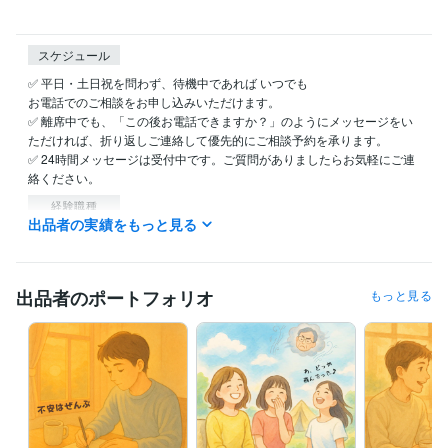
スケジュール
✅ 平日・土日祝を問わず、待機中であれば いつでも 

お電話でのご相談をお申し込みいただけます。

✅ 離席中でも、「この後お電話できますか？」のようにメッセージをい
ただければ、折り返しご連絡して優先的にご相談予約を承ります。

✅ 24時間メッセージは受付中です。ご質問がありましたらお気軽にご連
絡ください。
経験職種
出品者の実績をもっと見る
管理 / コンプライアンス
経験年数 : 4年
研究・開発・設計 / 研究・開発
経験年数 : 6年
生産・品質管理 / 生産管理
経験年数 : 13年
生産・品質管理 / 品質保証
経験年数 : 10年
出品者のポートフォリオ
もっと見る
受賞歴
ココナラに2025/05/31に初出品
初出品したその日に購入されました
コミュニケーションの学校のスピーチアワードに登壇
早期退職して
も“お金と時間”を確保する方法。
生成AIの学校の全コース確認テスト
合格
生成AIプロンプトエンジニア検定合格
資格・検定