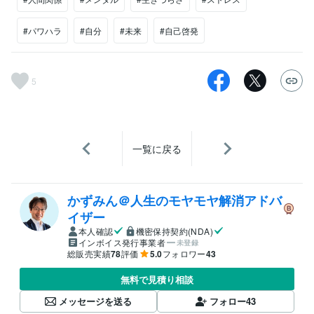
#パワハラ
#自分
#未来
#自己啓発
5
一覧に戻る
かずみん＠人生のモヤモヤ解消アドバ
イザー
本人確認
機密保持契約(NDA)
インボイス発行事業者
未登録
総販売実績
78
評価
5.0
フォロワー
43
無料で見積り相談
メッセージを送る
フォロー
43