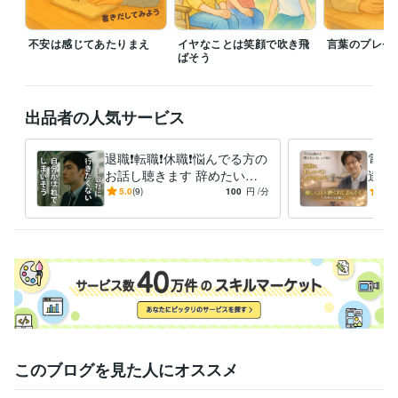
ISO9000審査員
取得年 : 2022年
歯科技工士
取得年 : 1986年
食品衛生責任者
不安は感じてあたりまえ
取得年 : 2015年
イヤなことは笑顔で吹き飛
言葉のプレゼ
ばそう
フォークリフト運転技能者
取得年 : 1993年
ビジネス・クリエイティブツール
WordPress:2年
Excel:25年
Google スプレッドシート:3年
出品者の人気サービス
Google ドキュメント:3年
Word:25年
ChatGPT:3年
DALL-E:2年
Canva:2年
退職❗️転職❗️休職❗️悩んでる方の
電話
お話し聴きます 辞めたいの
達と
その他ツール
に辞められない、退職代行の
のお
5.0
(9)
100
円
/分
4.9
お客様のクレーム対応、報告:20年
前に気持ち整理しましょう
も雑
社内問題の改善、ファシリテーション:20年
製造現場の事故調査・報告作成・お客様への説明:20年
1,000人規模の“聴く”プロジェクトに参加中:2年
得意分野
悩み相談・カウンセリング
パワハラ当たり前の会社で鍛えられた共
感力
食品業界
悩み相談・カウンセリング
部下や同僚達の不平不満の受けとめ役
このブログを見た人にオススメ
食品業界
学歴