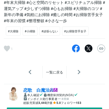
#年末大掃除 #心と空間のリセット #スピリチュアル掃除 #
運気アップ #少しずつ掃除 #心もお掃除 #大掃除のコツ #
新年の準備 #気軽にお掃除 #癒しの時間 #お掃除苦手女子
#年末の習慣 #整理整頓 #小さな一歩
#大掃除
#小掃除
#頑張らない
#お掃除苦手女子
5
一覧に戻る
恋歌 白魔法
本人確認
機密保持契約(NDA)
インボイス発行事業者
未登録
総販売実績
3,440
評価
5.0
フォロワー
153