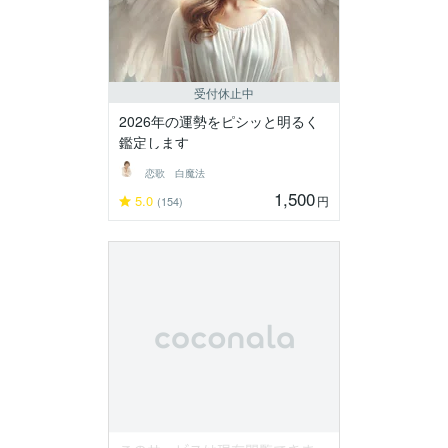
受付休止中
2026年の運勢をピシッと明るく
鑑定します
恋歌 白魔法
1,500
5.0
円
(154)