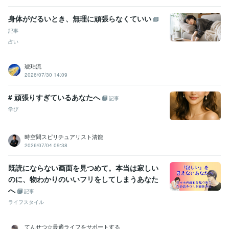
身体がだるいとき、無理に頑張らなくていい
記事
占い
琥珀流
2026/07/30 14:09
# 頑張りすぎているあなたへ
記事
学び
時空間スピリチュアリスト清龍
2026/07/04 09:38
既読にならない画面を見つめて。本当は寂しい
のに、物わかりのいいフリをしてしまうあなた
へ
記事
ライフスタイル
てんせつ☆最適ライフをサポートする