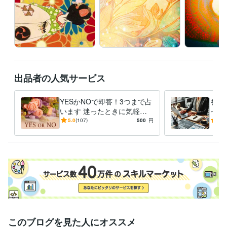
出品者の人気サービス
YESかNOで即答！3つまで占
もう
います 迷ったときに気軽に
った
頼れる、あなた専用のYES・
今の
5.0
(107)
500
円
5.0
NO占いです
職？
を導
このブログを見た人にオススメ