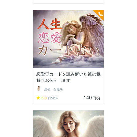
恋愛♡カードを読み解いた彼の気
持ちお伝えします
恋歌 白魔法
140
5.0
円
/分
(1528)