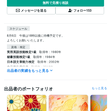
無料で見積り相談
メッセージを送る
フォロー
153
スケジュール
8月6日　午後は18時以後に待機予定です。

よろしくお願いいたします。
資格・検定
実用英語技能検定1級
取得年 : 1980年
秘書技能検定1級
取得年 : 1984年
日本語文章能力検定
取得年 : 2002年
食品衛生責任者
取得年 : 2018年
出品者の実績をもっと見る
得意分野
占い
四柱推命
ピプリオマンシー
九星気学
タロットカード
出品者のポートフォリオ
もっと見る
語学力
英語
ビジネスレベル
ベトナム語
日常会話レベル