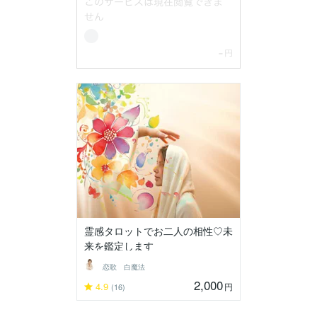
霊感タロットでお二人の相性♡未
来を鑑定します
恋歌 白魔法
2,000
4.9
円
(16)