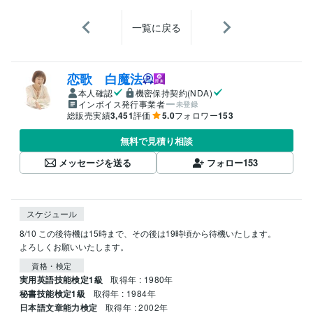
一覧に戻る
恋歌 白魔法
本人確認
機密保持契約(NDA)
インボイス発行事業者
未登録
総販売実績
3,451
評価
5.0
フォロワー
153
無料で見積り相談
メッセージを送る
フォロー
153
スケジュール
8/10 この後待機は15時まで、その後は19時頃から待機いたします。

よろしくお願いいたします。
資格・検定
実用英語技能検定1級
取得年 : 1980年
秘書技能検定1級
取得年 : 1984年
日本語文章能力検定
取得年 : 2002年