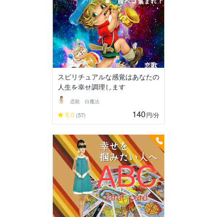
スピリチュアルな感覚はあなたの
人生を幸せ調理します
恋歌 白魔法
140
5.0
円
/分
(57)