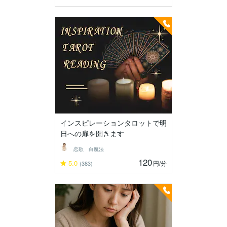
インスピレーションタロットで明
日への扉を開きます
恋歌 白魔法
120
5.0
円
/分
(383)