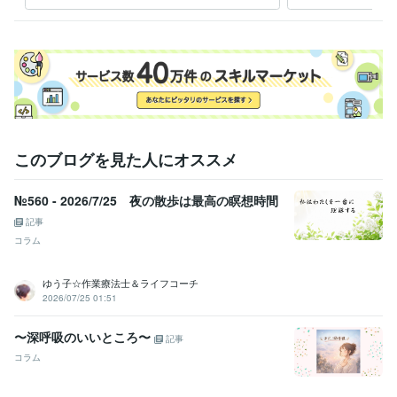
NO占いです
職？
を導
このブログを見た人にオススメ
№560 - 2026/7/25 夜の散歩は最高の瞑想時間
記事
コラム
ゆう子☆作業療法士＆ライフコーチ
2026/07/25 01:51
〜深呼吸のいいところ〜
記事
コラム