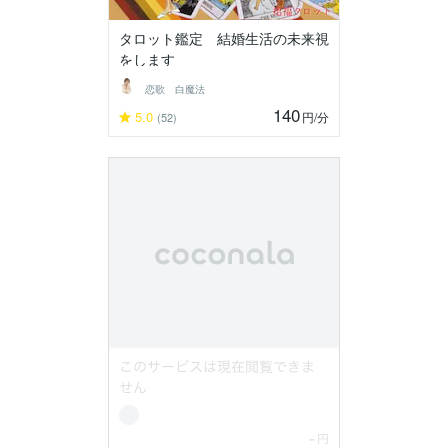
タロット鑑定 結婚生活の未来視
をします
恋歌 白魔法
140
5.0
円
/分
(52)