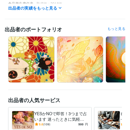
食品衛生責任者
取得年 : 2018年
出品者の実績をもっと見る
得意分野
占い
四柱推命
ピプリオマンシー
九星気学
タロットカード
出品者のポートフォリオ
もっと見る
語学力
英語
ビジネスレベル
ベトナム語
日常会話レベル
出品者の人気サービス
YESかNOで即答！3つまで占
もう
います 迷ったときに気軽に
った
頼れる、あなた専用のYES・
今の
5.0
(109)
500
円
5.0