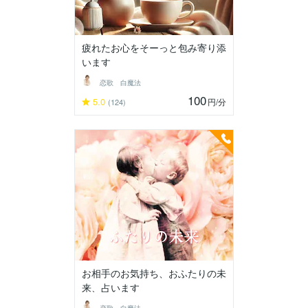
疲れたお心をそーっと包み寄り添
います
恋歌 白魔法
100
5.0
円
/分
(124)
お相手のお気持ち、おふたりの未
来、占います