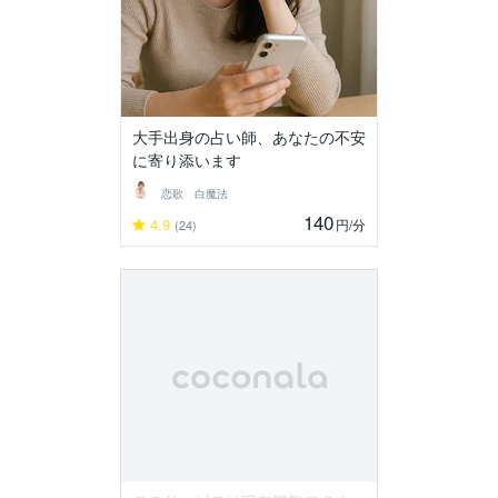
大手出身の占い師、あなたの不安
に寄り添います
恋歌 白魔法
140
4.9
円
/分
(24)