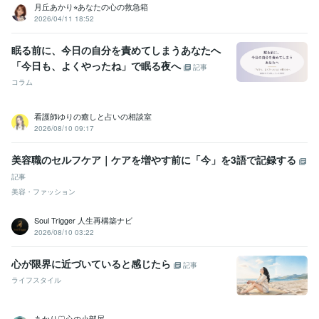
月丘あかり⭐︎あなたの心の救急箱
2026/04/11 18:52
眠る前に、今日の自分を責めてしまうあなたへ
「今日も、よくやったね」で眠る夜へ
記事
コラム
看護師ゆりの癒しと占いの相談室
2026/08/10 09:17
美容職のセルフケア｜ケアを増やす前に「今」を3語で記録する
記事
美容・ファッション
Soul Trigger 人生再構築ナビ
2026/08/10 03:22
心が限界に近づいていると感じたら
記事
ライフスタイル
あかり♡心の小部屋