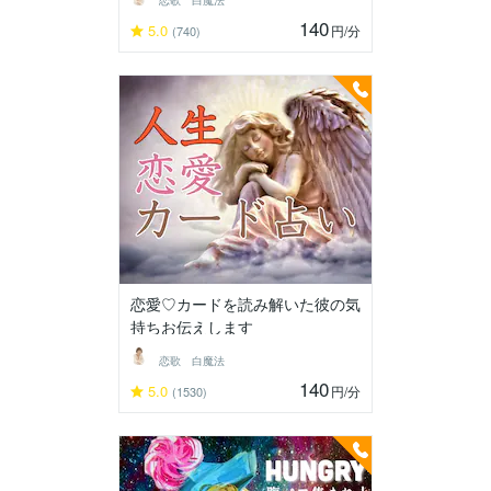
恋歌 白魔法
140
5.0
円
/分
(740)
恋愛♡カードを読み解いた彼の気
持ちお伝えします
恋歌 白魔法
140
5.0
円
/分
(1530)