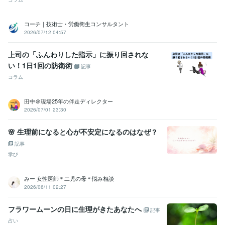
コーチ｜技術士・労働衛生コンサルタント
2026/07/12 04:57
上司の「ふんわりした指示」に振り回されな
い！1日1回の防衛術
記事
コラム
田中＠現場25年の伴走ディレクター
2026/07/01 23:30
🌸 生理前になると心が不安定になるのはなぜ？
記事
学び
みー 女性医師＊二児の母＊悩み相談
2026/06/11 02:27
フラワームーンの日に生理がきたあなたへ
記事
占い