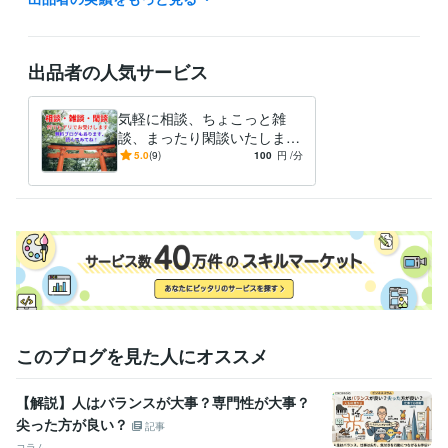
経験職種
ライフスタイル・その他 / 占い師
経験年数 : 10年
ライフスタイル・その他 / アドバイザー
経験年数 : 20年
出品者の人気サービス
ライフスタイル・その他 / その他
経験年数 : 20年
得意分野
気軽に相談、ちょこっと雑
悩み相談・カウンセリング
話すこと
談、まったり閑談いたします
話せばわかる、話せば変わる
5.0
(9)
100
円
/分
こともある…かもしれませ
ん。
このブログを見た人にオススメ
【解説】人はバランスが大事？専門性が大事？
尖った方が良い？
記事
コラム