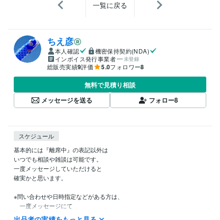
一覧に戻る
ちえ彦
本人確認
機密保持契約(NDA)
インボイス発行事業者
未登録
総販売実績
9
評価
5.0
フォロワー
8
無料で見積り相談
メッセージを送る
フォロー
8
スケジュール
基本的には『離席中』の表記以外は

いつでも相談や雑談は可能です。

一度メッセージしていただけると

確実かと思います。

※問い合わせや日時指定などがある方は、

　一度メッセージにて

出品者の実績をもっと見る