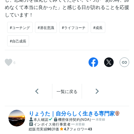
めなくて本当に良かった」と感じる日が訪れることを応援
しています！
#コーチング
#潜在意識
#ライフコーチ
#成長
#自己成長
6
一覧に戻る
りょうた｜自分らしく生きる専門家
本人確認
機密保持契約(NDA)
未登録
インボイス発行事業者
未登録
総販売実績
90
評価
4.7
フォロワー
43