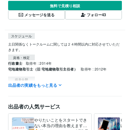
無料で見積り相談
メッセージを送る
フォロー
43
スケジュール
土日関係なくトークルームに関しては２４時間以内に対応させていただ
きます。
資格・検定
行政書士
取得年 : 2014年
宅地建物取引士（旧 宅地建物取引主任者）
取得年 : 2012年
得意分野
出品者の実績をもっと見る
資産運用・副業の相談
ライフスタイル、ビジネス相談
ビジネス、副業
FX
投資
アフィリエイト
コーチング
出品者の人気サービス
やりたいことをスタートでき
０か
ない本当の理由を教えます
レー