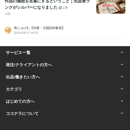
作品の感想を言葉にするということ｜出品者ラ
ンクがシルバーになりました
記事
小説
寿じゅげむ【作家・元国語科教員】
2026/08/07 06:53