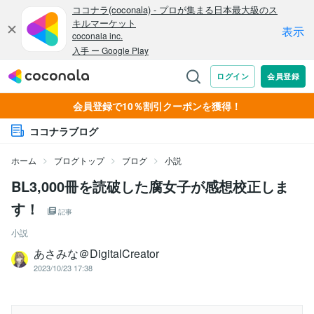
会員登録で10％割引クーポンを獲得！
ココナラブログ
ホーム
ブログトップ
ブログ
小説
BL3,000冊を読破した腐女子が感想校正しま
す！
記事
小説
あさみな＠DigitalCreator
2023/10/23 17:38