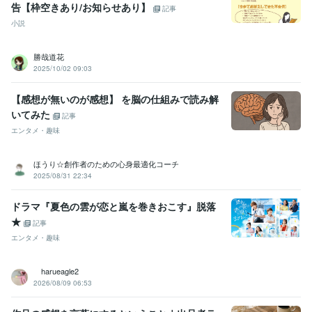
告【枠空きあり/お知らせあり】
記事
小説
勝哉道花
2025/10/02 09:03
【感想が無いのが感想】 を脳の仕組みで読み解
いてみた
記事
エンタメ・趣味
ほうり☆創作者のための心身最適化コーチ
2025/08/31 22:34
ドラマ『夏色の雲が恋と嵐を巻きおこす』脱落
★
記事
エンタメ・趣味
harueagle2
2026/08/09 06:53