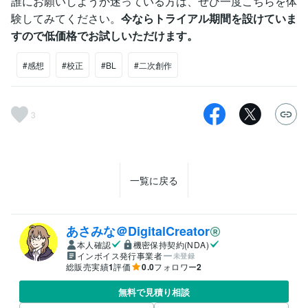
誰にお願いしようか迷っている方は、ぜひ一度こちらを体
験してみてください。
今ならトライアル期間を設けていま
すので低価格でお試しいただけます。
#感想
#校正
#BL
#二次創作
3
一覧に戻る
あさみな＠DigitalCreator
本人確認
機密保持契約(NDA)
インボイス発行事業者
未登録
総販売実績
1
評価
0.0
フォロワー
2
無料で見積り相談