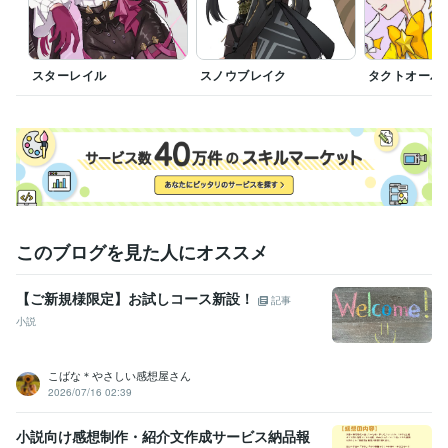
Google ドキュメント:3年
EC-CUBE:10年
ChatGPT:0年
Adobe Photoshop:13年
Adobe Illustrator:13年
Dreamweaver:13年
Adobe XD:5年
スターレイル
スノウブレイク
タクトオーパ
得意分野
オンラインレッスン・習い事
BL小説（オリジナル・二次創作）感想
校正
小説
感想
校正
デザイン制作
イラスト制作（SNSアイコン、イラスト）
イラスト
SNS
アイコン
このブログを見た人にオススメ
【ご新規様限定】お試しコース新設！
記事
小説
こばな＊やさしい感想屋さん
2026/07/16 02:39
小説向け感想制作・紹介文作成サービス納品報