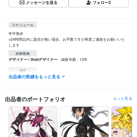
メッセージを送る
フォロー
2
スケジュール
年中無休

※24時間以内に返信が無い場合、お手数ですが再度ご連絡をお願いいた
します
経験職種
デザイナー / Webデザイナー
経験年数 : 13年
職歴
出品者の実績をもっと見る
WEB制作会社（二社）
2008年5月 ~ 2021年12月
受賞歴
幻塔アートフェスティバル　第1回イラストコンテスト　特別賞
アカ
出品者のポートフォリオ
もっと見る
シッククロニクル　黎明の黙示録　イラストコンテスト優秀賞
プログラミング言語・フレームワーク
CSS:13年
HTML:13年
JavaScript:13年
ビジネス・クリエイティブツール
WordPress:0年
Google スプレッドシート:3年