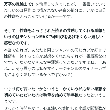
万字の長編まで）
を執筆してきましたが、一番書いていて
楽しいのは原作には描かれない余白の部分に、いかに自分
の性癖をぶっこんでいけるかーーです。
そして、
性癖をぶっさされた読者の共感してくれる感想と
いうのはテンションMAXで雄叫びをあげるくらい嬉しい
感想なのです
。
本当であれば、あなたと同じジャンルの同じカプが好きで
性癖も一緒！って方が感想をくれたらそれが一番最高なの
ですが、なかなかそんな幸運巡ってこないですよね。（あ
れ……そう思うのは私がマイナージャンルのマイナーカプ
をこよなく愛しているからですかね？）
つまり何が言いたいかというと、
かくいう私も熱い感想を
初めていただいたのは執筆を始めて半年後
だったというこ
とです。
せっかく時間をかけ、心血注いで創作した小説が閲覧数が