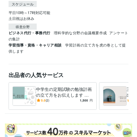
スケジュール
平日10時～17時対応可能

土日祝はお休み
得意分野
ビジネス代行・事務代行
理科学的な分野の会議概要作成
アンケート
の集計
学習指導・資格・キャリア相談
学習計画の立て方を虎の巻として提
供します
出品者の人気サービス
中学生の定期試験の勉強計画
三重
の立て方をお伝えします な
出題
りたい自分を目指して計画的
英語
5.0
(2)
1,500
円
4.0
に乗り切ろう
文を