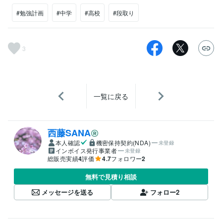
#勉強計画
#中学
#高校
#段取り
3
一覧に戻る
西藤SANA
本人確認
機密保持契約(NDA)
未登録
インボイス発行事業者
未登録
総販売実績
4
評価
4.7
フォロワー
2
無料で見積り相談
メッセージを送る
フォロー
2