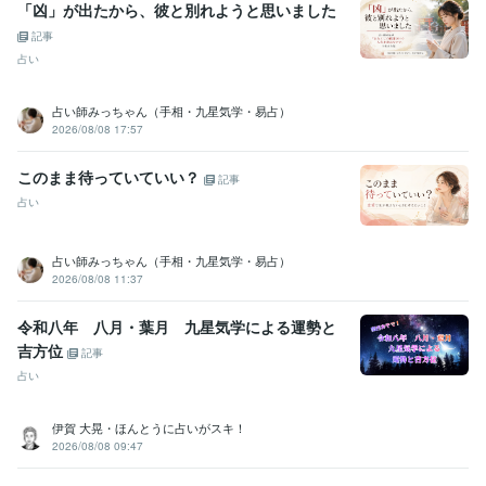
「凶」が出たから、彼と別れようと思いました
記事
占い
占い師みっちゃん（手相・九星気学・易占）
2026/08/08 17:57
このまま待っていていい？
記事
占い
占い師みっちゃん（手相・九星気学・易占）
2026/08/08 11:37
令和八年 八月・葉月 九星気学による運勢と
吉方位
記事
占い
伊賀 大晃・ほんとうに占いがスキ！
2026/08/08 09:47