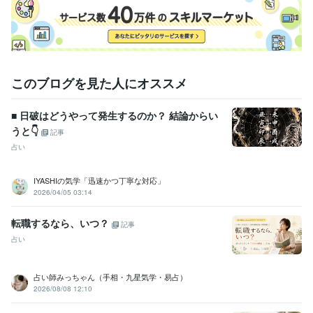
このブログを見た人にオススメ
■ 日破はどうやって発生するのか？ 結論からい
うと👇
記事
占い
IYASHIの気学「迅速かつ丁寧な対応」
2026/04/05 03:14
転職するなら、いつ？
記事
占い
占い師みっちゃん（手相・九星気学・易占）
2026/08/08 12:10