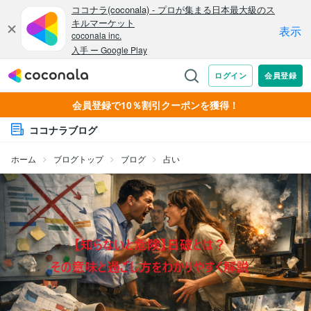
会員登録で10％割引クーポンを獲得！
ココナラブログ
ホーム
ブログトップ
ブログ
占い