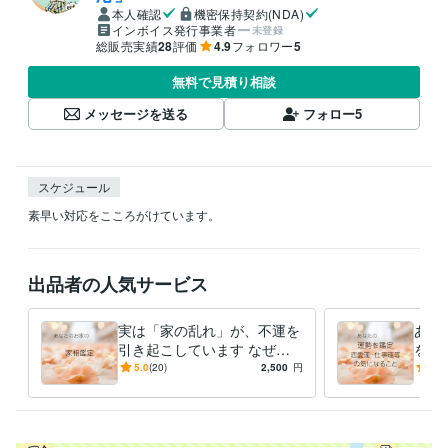
本人確認
機密保持契約(NDA)
インボイス発行事業者
未登録
総販売実績
28
評価
4.9
フォロワー
5
無料で見積り相談
メッセージを送る
フォロー
5
スケジュール
素早い対応をこころがけています。
出品者の人気サービス
実は「家の乱れ」が、不運を
あな
引き起こしています なぜか
をつ
出費が続く/家族がずっとイ
など
5.0
(20)
2,500
円
4.8
ライラ/ケガが増えた/不幸続
下さ