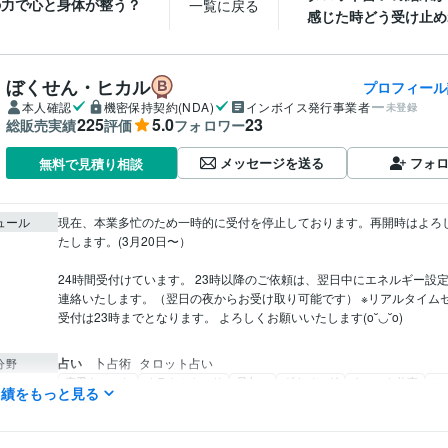
の力で心と身体が整う？
一覧に戻る
感じた時どう受け止めれ
ぼくせん・ヒカル
プロフィール
本人確認
機密保持契約(NDA)
インボイス発行事業者
未登録
225
5.0
23
総販売実績
評価
フォロワー
メッセージを送る
フォ
無料で見積り相談
ュール
現在、本業多忙のため一時的に受付を停止しております。再開時はよろ
たします。(3月20日〜）

24時間受付けています。 23時以降のご依頼は、翌日中にエネルギー設
連絡いたします。（翌日の夜からお受け取り可能です） ※リアルタイム
受付は23時までとなります。 よろしくお願いいたします(o˘◡˘o)

占い
卜占術
タロット占い
分野
恋愛タロット
オラクルカード
易占い
ダウジング
タロット仕事
ル
実績をもっと見る
占い
レイキヒーリング
英語
日常会話レベル
力