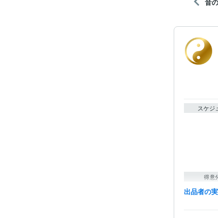
音
スケジ
得意
出品者の
語学