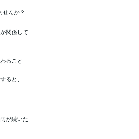
ませんか？
れが関係して
替わること
りすると、
、雨が続いた