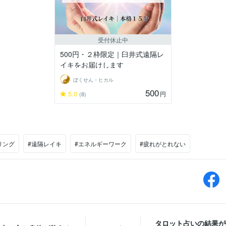
受付休止中
500円・２枠限定｜臼井式遠隔レ
イキをお届けします
ぼくせん・ヒカル
500
5.0
円
(8)
リング
#遠隔レイキ
#エネルギーワーク
#疲れがとれない
タロット占いの結果が