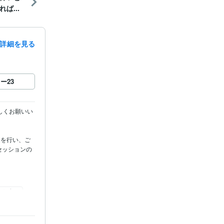
ば...
詳細を見る
ロー
23
しくお願いい
定を行い、ご
セッションの
ーン占い