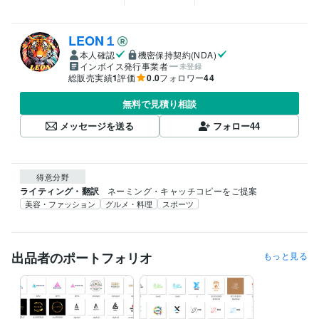
LEON１
本人確認
機密保持契約(NDA)
インボイス発行事業者
未登録
総販売実績
1
評価
0.0
フォロワー
44
無料で見積り相談
メッセージを送る
フォロー
44
得意分野
ライティング・翻訳
ネーミング・キャッチコピーをご提案
美容・ファッション
グルメ・料理
スポーツ
出品者のポートフォリオ
もっと見る