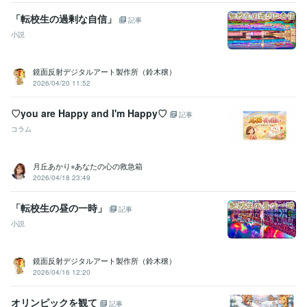
「転校生の過剰な自信」
記事
小説
鏡面反射デジタルアート製作所（鈴木穣）
2026/04/20 11:52
♡you are Happy and I'm Happy♡
記事
コラム
月丘あかり⭐︎あなたの心の救急箱
2026/04/18 23:49
「転校生の昼の一時」
記事
小説
鏡面反射デジタルアート製作所（鈴木穣）
2026/04/16 12:20
オリンピックを観て
記事