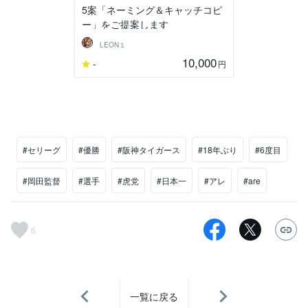
5案「ネーミング＆キャッチコピ
ー」をご提案します
LEON１
10,000
-
円
#セリーグ
#優勝
#阪神タイガース
#18年ぶり
#6度目
#岡田監督
#選手
#虎党
#日本一
#アレ
#are
6
一覧に戻る