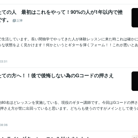
たての人 最初はこれをやって！90%の人が1年以内で挫
です。
記事
で生活しています。長い間独学でやってきた人が体験レッスンに来た時これは確か
うな状態をよく見かけます！何かというとギターを弾くフォーム！！これが悪いとある
03:01
たての方へ！！後で後悔しない為のGコードの押さえ
均80名ほどレッスンを実施している、現役のギター講師です。今回はGコードの押
押さえ方が世に出回っていると思います。どちらも使うのですがメインとして使うのは
08:06