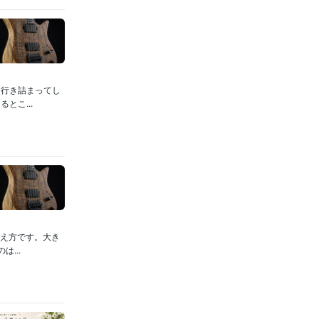
に行き詰まってし
とこ...
さえ方です。大き
...