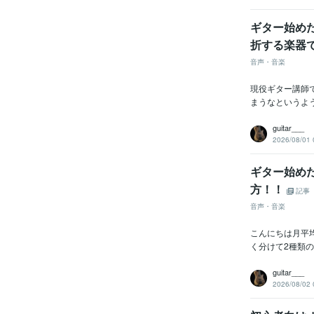
ギター始め
折する楽器
音声・音楽
現役ギター講師
まうなというよ
guitar___
2026/08/01 
ギター始め
方！！
記事
音声・音楽
こんにちは月平
く分けて2種類の
guitar___
2026/08/02 