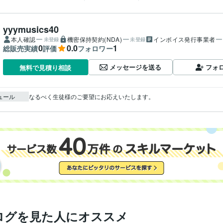
yyymusics40
本人確認
機密保持契約(NDA)
インボイス発行事業者
未登録
未登録
0
0.0
1
総販売実績
評価
フォロワー
メッセージを送る
フォ
無料で見積り相談
ュール
ログを見た人にオススメ