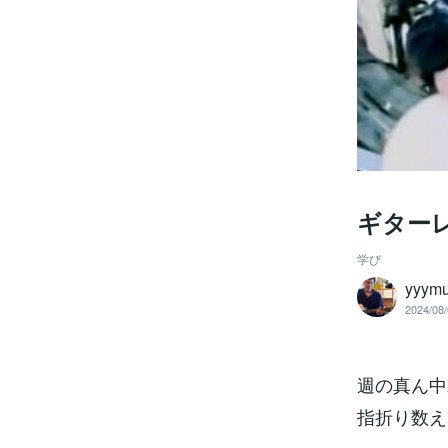
ギター
学び
yyymu
2024/08/
週の真ん中
指折り数え