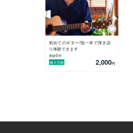
初めてのギター/指一本で弾き語
り体験できます
0
実績
件
2,000
購入可能
円