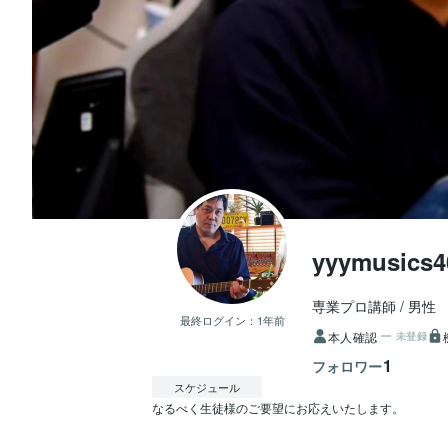
yyymusics4
専業プロ講師
男性
最終ログイン：
1年前
本人確認
未登録
1
フォロワー
スケジュール