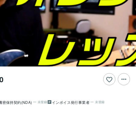
0
機密保持契約(NDA)
インボイス発行事業者
未登録
未登録