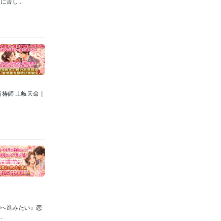
苦し...
祷師 土岐天命｜
婚へ進みたい』恋
.