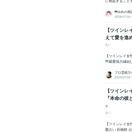
に朝起きること
☘️ゆめの相
2026/07/30 
【ツインレ
えて愛を進め
占い
【ツインレイ女
⛩️最愛強力縁結
プロ霊能力
2026/07/28 
【ツインレ
『本命の彼と
事
占い
【ツインレイ女
愛占い 祈祷師 