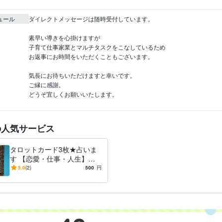
ュール
ダイレクトメッセージは随時受付しています。

素早い導きを心掛けますが

子育て仕事家業とマルチタスクをこなしているため

お返事にお時間をいただくこともございます。

気長にお待ちいただけますと幸いです。

ご縁に感謝。

どうぞ宜しくお願いいたします。
の人気サービス
タロットカード3枚★占いま
す 【恋愛・仕事・人生】過
去・現在・未来の流れをリー
5.0
(2)
500
円
ディング