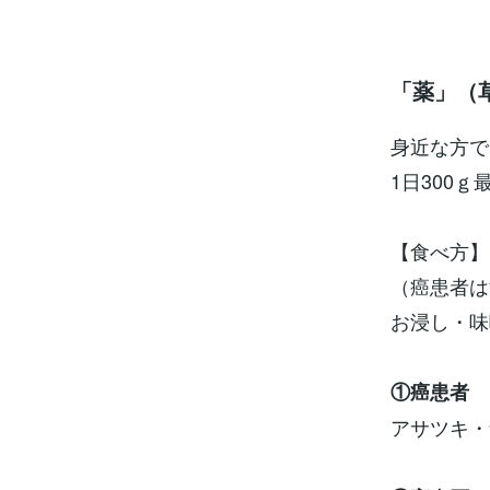
「薬」（
身近な方で
1日300
【食べ方】
（癌患者は
お浸し・
①癌患者
アサツキ・