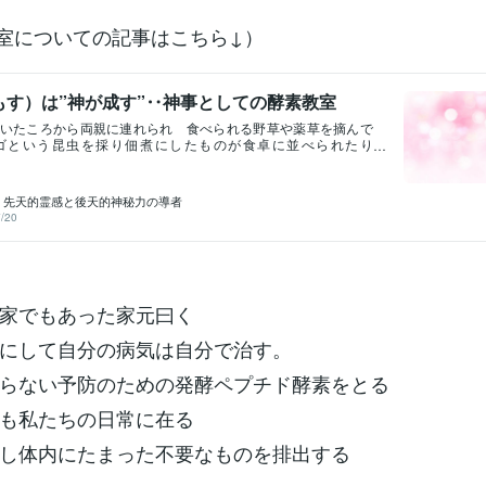
室についての記事はこちら↓）
もす）は”神が成す”‥神事としての酵素教室
いたころから両親に連れられ 食べられる野草や薬草を摘んで
ゴという昆虫を採り佃煮にしたものが食卓に並べられたり
も心では 美味しい！食べたい！とは思えないものがよく食卓
わたしは育ちました 笑両親が飽きるまで野草摘みをしている
ろんと横になり空に浮かぶ雲をながめては「なんの形に見える
N 先天的霊感と後天的神秘力の導者
」なんて空想遊びをしながら 自然の中で 伸び伸びと幼少期を
/20
ものですそんな幼少期の体験や記憶があるからか家庭を持った
昆虫は食しませんが季節の野菜や野草などをできるだけ食卓に
薬はさけ 漢方を処方してもらったり家族や自分の健康のため
成るもの 化学薬品をなるべくさけるよう心掛けていますそん
生活・健康オタクな私は ご縁をいただき ふしぎな酵素教室
いただいておりますお砂糖はつかいません数霊21種の食材を48
家でもあった家元曰く
しつづけ発酵させて 酵素をつくりますこの加温がとてもむずか
では10分おき それから徐々に間隔をあけて1時間おき…まるで
にして自分の病気は自分で治す。
だてる母の授乳期のように片時も目と心を離さずに検温をつづ
態を観察予測していきます加温状況・常在菌との反応具合さま
らない予防のための発酵ペプチド酵素をとる
目には見えない不思議な要素が混ざり合り酵素ができあがりま
スティングにより見事合格認定された酵素には（そう簡単に合
も私たちの日常に在る
ず、ここ至るには何度も何度も修行が必要”と言われておりま
ガントライン」と名付けられたほどの 言葉には言い尽くせぬ
し体内にたまった不要なものを排出する
感じられました喉を通ると