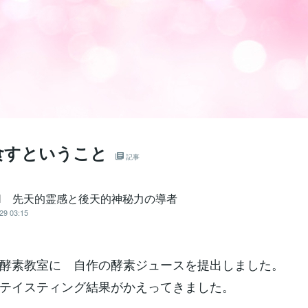
食すということ
記事
EN 先天的霊感と後天的神秘力の導者
29 03:15
酵素教室に 自作の酵素ジュースを提出しました。
テイスティング結果がかえってきました。