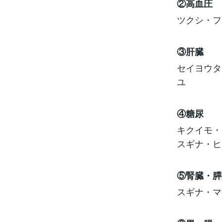
②高血圧
ツクシ・フ
③肝臓
セイヨウタ
ユ
④糖尿
キクイモ・
スギナ・ヒ
⑤腎臓・膵
スギナ・マ