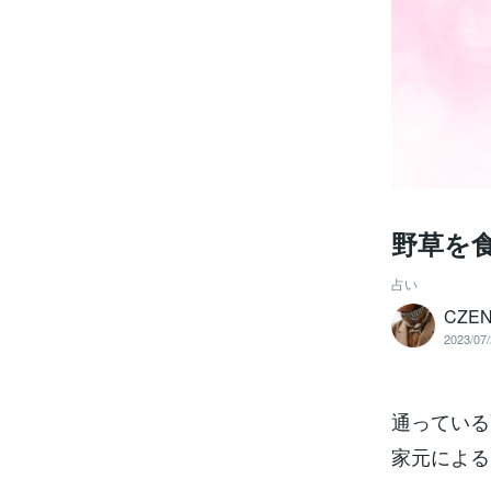
野草を
占い
CZ
2023/07/
通っている
家元による