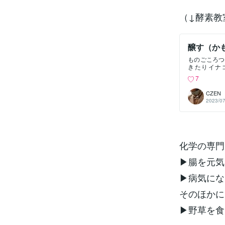
（↓酵素教
醸す（か
ものごころつ
きたりイナ
と・・・子ど
7
に並ぶ家庭で
間草の上にご
CZE
かな・・・♪
2023/07
過ごしていた
今 さすがに
並べ薬も西洋
に 自然から
なナチュラル
に参加させて
化学の専門
度8時間加温
しくなれるま
▶腸を元気
新生児をそ
け 酵素の状
▶病気にな
ざまな条件や
す家元のテイ
そのほかに
格はいただけ
す）「エレ
▶野草を食
旨味と甘みが