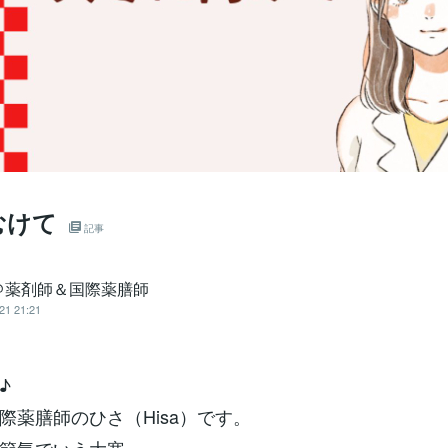
むけて
記事
＠薬剤師＆国際薬膳師
21 21:21
♪
際薬膳師のひさ（Hisa）です。