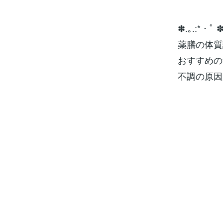
✽.｡.:*・ﾟ ✽
薬膳の体質
おすすめの
不調の原因