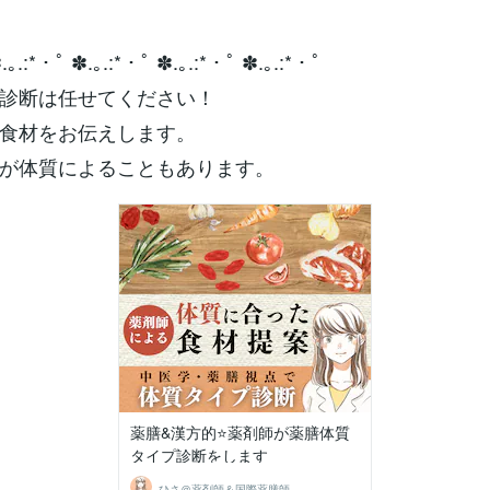
.｡.:*・ﾟ ✽.｡.:*・ﾟ ✽.｡.:*・ﾟ ✽.｡.:*・ﾟ
診断は任せてください！
食材をお伝えします。
が体質によることもあります。
薬膳&漢方的⭐️薬剤師が薬膳体質
タイプ診断をします
ひさ＠薬剤師＆国際薬膳師