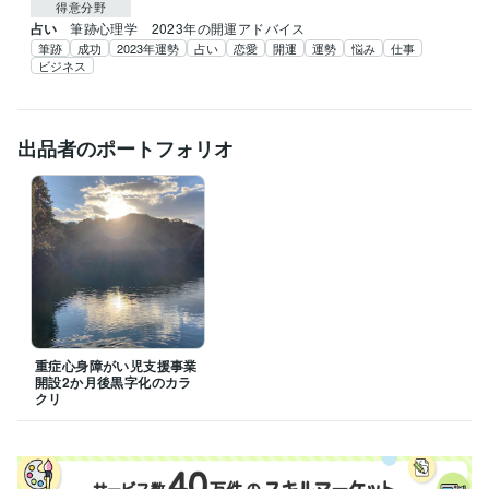
得意分野
占い
筆跡心理学　2023年の開運アドバイス
筆跡
成功
2023年運勢
占い
恋愛
開運
運勢
悩み
仕事
ビジネス
出品者のポートフォリオ
重症心身障がい児支援事業
開設2か月後黒字化のカラ
クリ