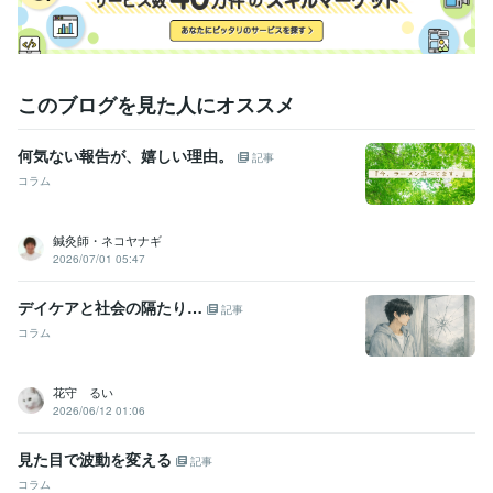
このブログを見た人にオススメ
何気ない報告が、嬉しい理由。
記事
コラム
鍼灸師・ネコヤナギ
2026/07/01 05:47
デイケアと社会の隔たり…
記事
コラム
花守 るい
2026/06/12 01:06
見た目で波動を変える
記事
コラム