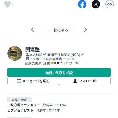
2
一覧に戻る
開運塾
本人確認
機密保持契約(NDA)
インボイス発行事業者
未登録
総販売実績
0
評価
0.0
フォロワー
16
無料で見積り相談
メッセージを送る
フォロー
16
資格・検定
上級心理カウンセラー
取得年 : 2017年
ヒプノセラピスト
取得年 : 2011年