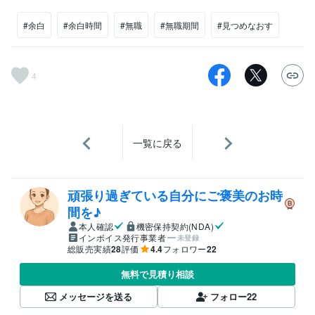
#余白
#余白時間
#無職
#無職期間
#見つめなおす
4
一覧に戻る
頑張り過ぎている自分にご褒美のお時
間を♪
本人確認
機密保持契約(NDA)
インボイス発行事業者
未登録
総販売実績
28
評価
4.4
フォロワー
22
無料で見積り相談
メッセージを送る
フォロー
22