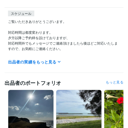
スケジュール
ご覧いただきありがとうございます。

対応時間は都度変わります。

夕方以降ご予約枠を設けておりますが、

対応時間外でもメッセージでご連絡頂けましたら後ほどご対応いたしま
すので、お気軽にご連絡ください。

出品者の実績をもっと見る
経験職種
営業 / 個人営業
経験年数 : 1年
医療・介護 / 看護師
経験年数 : 14年
ライフスタイル・その他 / 講師・インストラクター
経験年数 : 1年
出品者のポートフォリオ
もっと見る
ライフスタイル・その他 / マッサージ師・セラピスト
職歴
大学病院
2009年3月 ~ 2009年9月
2009年11月 ~ 2013年2月
201
4年2月 ~ 現在
特別養護老人ホーム
2025年10月 ~ 2026年1月
受賞歴
2025年　4月　20日　ココナラ初出品　完了！
ココナラ　レギュラ