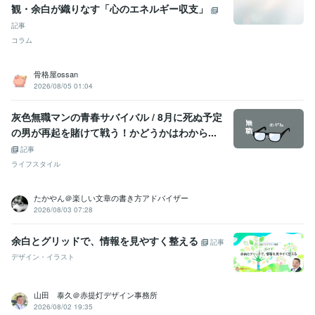
観・余白が織りなす「心のエネルギー収支」
記事
コラム
骨格屋ossan
2026/08/05 01:04
灰色無職マンの青春サバイバル / 8月に死ぬ予定
の男が再起を賭けて戦う！かどうかはわから...
記事
ライフスタイル
たかやん＠楽しい文章の書き方アドバイザー
2026/08/03 07:28
余白とグリッドで、情報を見やすく整える
記事
デザイン・イラスト
山田 泰久＠赤提灯デザイン事務所
2026/08/02 19:35