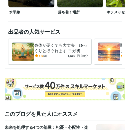
ーランク獲得！（2025/4/28）
ココナラ　シルバーランク獲得！　
（2025年11月1日）
水平線
落ち着く場所
キラメッセに
資格・検定
看護師
取得年 : 2008年
出品者の人気サービス
メンタル心理カウンセラー
取得年 : 2014年
ビジネス・クリエイティブツール
身体が硬くても大丈夫 ゆっ
取り
Excel:0年
Word:5年
くりとほぐれます ヨガ初心
まま
者の方歓迎〜心と体に癒しと
だか
5.0
(3)
1,500
円
/30分
4.0
得意分野
安心のひとときを〜
く時
悩み相談・カウンセリング
愚痴聞き、傾聴
共感
アドラー心理学
悩み相談・カウンセリング
寄り添い、傾聴
医療・国際交流・芸術
学歴
看護専門学校
2006年3月 ~ 2009年2月
語学力
英語
日常会話レベル
このブログを見た人にオススメ
未来を処理する4つの部屋：杞憂・心配性・楽