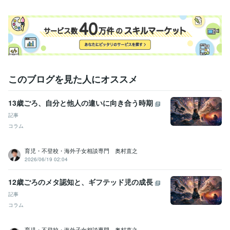
物流・購買 / 商品・在庫管理
経験年数 : 2年
ライフスタイル・その他 / 家事代行
経験年数 : 4年
受賞歴
シードサックママのキャラ弁部門　銅賞
資格・検定
調理師
取得年 : 2002年
このブログを見た人にオススメ
ワープロ検定2級
取得年 : 1999年
13歳ごろ、自分と他人の違いに向き合う時期
ビジネス・クリエイティブツール
Excel:3年
Google スプレッドシート:3年
Shopify:0年
freee:3年
記事
ChatGPT:3年
Perplexity AI:0年
Google サイト:7年
Word:3年
Canva:0年
コラム
Adobe Photoshop:0年
育児・不登校・海外子女相談専門 奥村直之
得意分野
2026/06/19 02:04
悩み相談・カウンセリング
暮らしと心をそっと整えるお手伝い
繊細
な感性に寄り添う育児
心を解きほぐす「心の休憩所」
自分らしく歩
12歳ごろのメタ認知と、ギフテッド児の成長
むための挑戦
暮らしと心の整え相談
記事
コラム
育児・不登校・海外子女相談専門 奥村直之