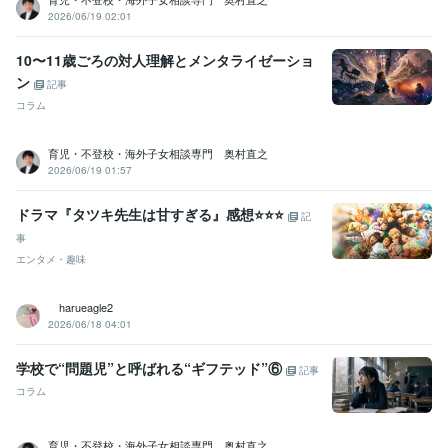
2026/06/19 02:01
10〜11歳ごろの対人理解とメンタライゼーショ
ン
記事
コラム
育児・不登校・海外子女相談専門 奥村直之
2026/06/19 01:57
ドラマ『タツキ先生は甘すぎる』感想⭐️⭐️⭐️
記
事
エンタメ・趣味
harueagle2
2026/06/18 04:01
学校で“問題児”と呼ばれる“ギフテッド”⑥
記事
コラム
育児・不登校・海外子女相談専門 奥村直之