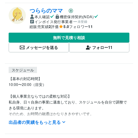
つららのママ
本人確認
機密保持契約(NDA)
インボイス発行事業者
未登録
総販売実績
2
評価
5.0
フォロワー
11
無料で見積り相談
メッセージを送る
フォロー
11
スケジュール
【基本の対応時間】

10:00〜20:00（目安）

【個人事業主ならではの柔軟な対応】

私自身、日々自身の事業に邁進しており、スケジュールを自分で調整で
きる環境にあります。

そのため、お時間の融通はかなりききやすいです。

「今、この瞬間の気持ちを聞いてほしい」「夜に少しだけ時間ができ
出品者の実績をもっと見る
た」という時も、タイミングが合えばすぐに対応可能です。

【大切なお約束：心を通わせるために】
