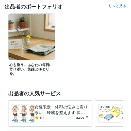
普段から、大切なお客様の暮らしを支えるお仕事をさせていただいてい
出品者のポートフォリオ
もっと見る
ます。

お話しいただいた内容は、同じように悩む誰かの力になれるよう、

個人が特定されない形（お名前や具体的な状況を伏せた状態）で、

SNS等でエピソードとして紹介させていただく場合があります。

「私だけの秘密にしてほしい」という方は、事前にお伝えいただければ
お守りいたします。

【時間外や深夜のご相談も大歓迎です】

「朝の家事が終わった一息に」「夜、一人の時間になってから」など、
ご希望の時間帯があれば事前にお知らせください。

心も整う。あなたの毎日に
20時以降や早朝など、上記以外の時間帯でも喜んで調整させていただき
寄り添い、笑顔とゆとり
ます。

を。
【まずはお気軽にメッセージをください】

作業中などで手が離せない場合も、24時間以内には必ずお返事いたしま
出品者の人気サービス
す。

あなたの「居心地の良い場所」のひとつとして、いつでもここを開けて
お待ちしています。
女性限定！体型の悩みに寄り
メル
添い、綺麗を整えます 痩せ
緒に
経験職種
る前に今の自分を知る！前向
前に
-
(1)
2,000
円
5.0
管理 / 経理
経験年数 : 2年
きな体型ケア。
ステ
事務・ビジネスサポート / 事務（一般事務）
経験年数 : 2年
物流・購買 / 調達・購買
経験年数 : 2年