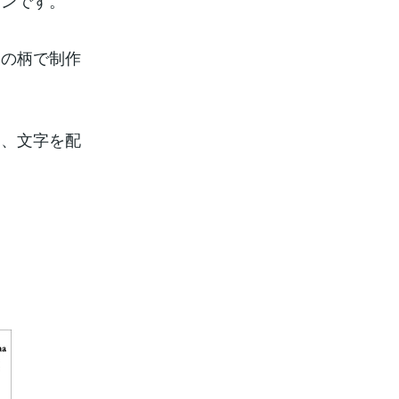
インです。
みの柄で制作
は、文字を配