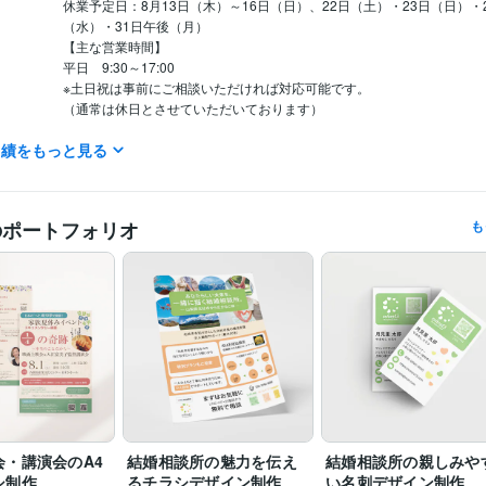
休業予定日：8月13日（木）～16日（日）、22日（土）・23日（日）・
（水）・31日午後（月）

【主な営業時間】

平日　9:30～17:00

※土日祝は事前にご相談いただければ対応可能です。

（通常は休日とさせていただいております）

実績をもっと見る
★リアルタイムで反応できる時間帯

平日 10:00～11:30 ／ 13:00～17:00

【対応について】

のポートフォリオ
も
・ご連絡には24時間以内にお返事いたします。

・作業は早朝または深夜に行う場合もございます。

・ご相談やお取引のやり取りは、上記以外の時間帯になることもございま
体調不良や諸事情で対応が遅れる場合は、

必ず24時間以内にその旨をご連絡いたします。
建築・土木・施工管理 / 設計・積算・測量
経験年数 : 1年
職種
ココナラプラチナランク
デザイン勉強会バナーコンテストグランプ
歴
イン勉強会バナーコンテストグランプリ受賞
会・講演会のA4
結婚相談所の魅力を伝え
結婚相談所の親しみや
カラーコーディネーター
取得年 : 2016年
検定
シ制作
るチラシデザイン制作
い名刺デザイン制作
ITパスポート
取得年 : 2009年