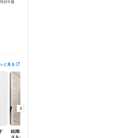
26日午後
っと見る
す。

リ受賞
デザ
す
結婚相談所の親しみやす
デザイナーの屋号ロゴデ
新規開
さを伝えるロゴデザイン
ザイン
婚相談