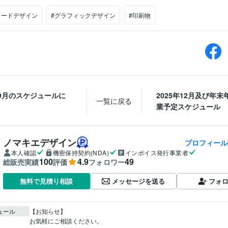
カードデザイン
#グラフィックデザイン
#印刷物
年9月のスケジュールに
2025年12月及び年末
一覧に戻る
業予定スケジュール
ノマキエデザイン
プロフィール
本人確認
機密保持契約(NDA)
インボイス発行事業者
100
4.9
49
総販売実績
評価
フォロワー
メッセージを送る
フォ
無料で見積り相談
ュール
【お知らせ】

お気軽にご相談ください。
