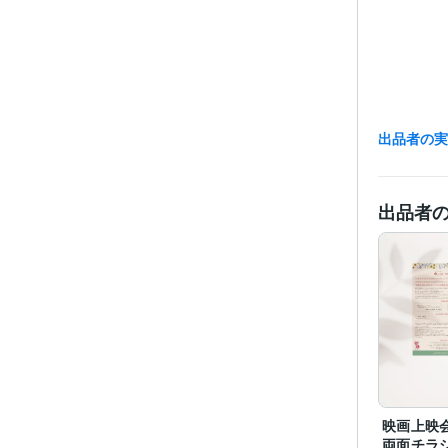
出品者の
出品者
経験
受賞
映画上映
資格・
両面チラ