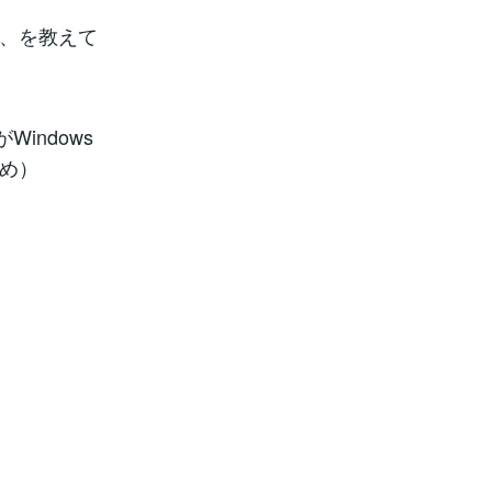
か、を教えて
indows
ため）